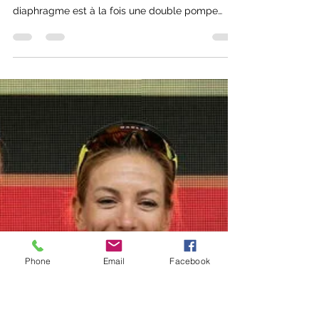
cyrilricci
31 mars
8 min de lecture
Diaphragme, HRV et
chémorécepteurs :ce qui se passe
vraiment quand tu perds le contrôle
de ta ventilation
On parle souvent du diaphragme comme du
«muscle de la ventilation». C’est réducteur. Le
diaphragme est à la fois une double pompe
vasculaire, un régulateur du système nerveux
autonome via l’arythmie sinusale respiratoire —
et un stabilisateur central du tronc dont le rôle
postural est indissociable de la fonction
ventilatoire. Dans cet article on se concentre sur
les deux premières dimensions, mais la
Phone
Email
Facebook
troisième n’est pas anecdotique.