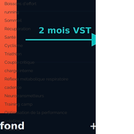
Boissons d'effort
running
Sommeil
Récupération
Santé
Cyclisme
Triathlon
Couple critique
charge interne
Réflexe métabolique respiratoire
cadence
Neurotransmetteurs
Training camp
Optimisation de la performance
créatine
cross fit