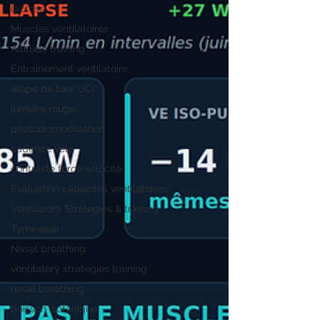
lactose
Muscles ventilatoires
Altitude training
Entrainement ventilatoire
étape de tour UCI
lumière rouge
photobiomodulation
cadence vélo
contraste force vélocité
Evaluation capacités ventilatoires
Ventilarory Strategies & training
Tymewear
Nasal breathing
ventilatory strategies training
nasal breathing
boisson isotonique