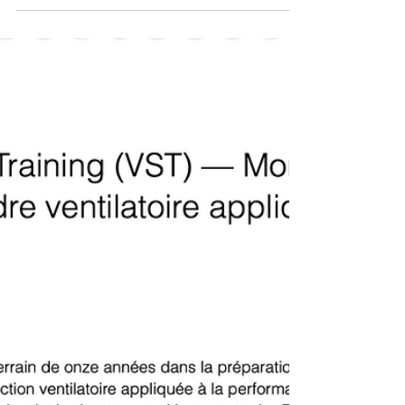
driver de performance "oublié"
Cet article ne propose pas une revue de la
littérature ventilatoire. Il pose un cadre de
lecture que j'ai construit sur six ans de mesures
répétées — environ 80 athlètes WorldTour et
ProTeam au profilage, une vingtaine en suivi VST
longitudinal, plusieurs centaines de monitorings
par an.