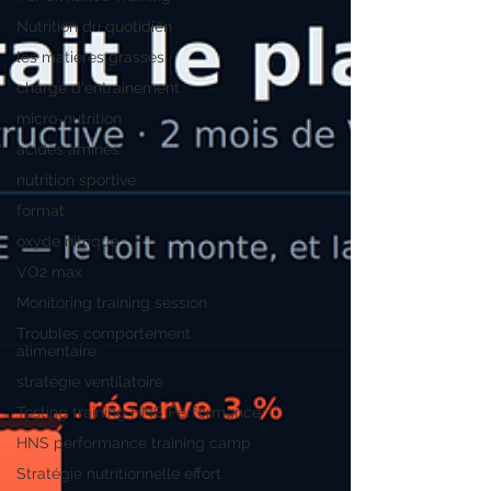
Nutrition du quotidien
les matières grasses
charge d'entrainement
micro-nutrition
acides aminés
nutrition sportive
format
oxyde nitrique
VO2 max
Monitoring training session
Troubles comportement
alimentaire
stratégie ventilatoire
Testing training HNS Performance
HNS performance training camp
Stratégie nutritionnelle effort