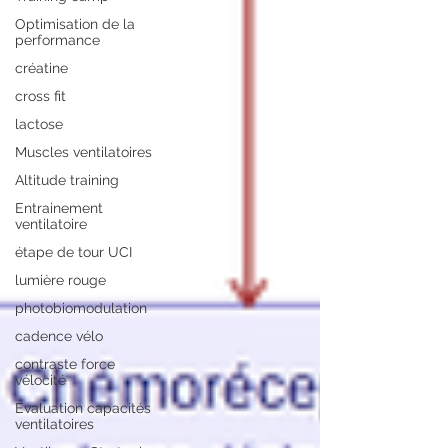
Optimisation de la
performance
créatine
cross fit
lactose
Muscles ventilatoires
Altitude training
Entrainement
ventilatoire
étape de tour UCI
lumière rouge
photobiomodulation
cadence vélo
contraste force
vélocité
Evaluation capacités
ventilatoires