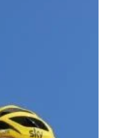
ventilatoire. Dans cet article on se concentre sur
les deux premières dimensions, mais la
troisième n’est pas anecdotique.