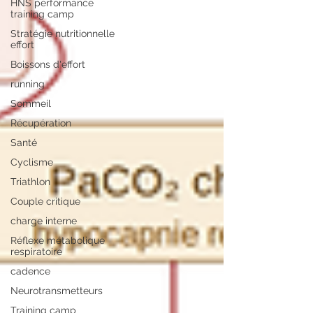
HNS performance
training camp
Stratégie nutritionnelle
effort
Boissons d'effort
running
Sommeil
Récupération
Santé
Cyclisme
Triathlon
Couple critique
charge interne
Réflexe métabolique
respiratoire
cadence
Neurotransmetteurs
Training camp