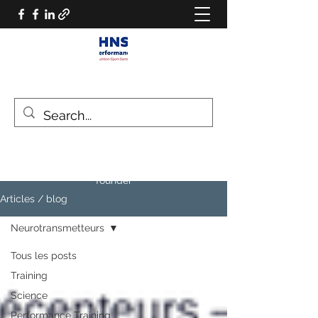
HNS PERFORMANCE
Performance scientist
Ventilatory Strategies & Training
founder
Articles / blog
Neurotransmetteurs
Tous les posts
Training
Science
Performance Training