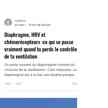
cyrilricci
31 mars
8 min de lecture
Diaphragme, HRV et
chémorécepteurs :ce qui se passe
vraiment quand tu perds le contrôle
de ta ventilation
On parle souvent du diaphragme comme du
«muscle de la ventilation». C’est réducteur. Le
diaphragme est à la fois une double pompe
vasculaire, un régulateur du système nerveux
autonome via l’arythmie sinusale respiratoire —
et un stabilisateur central du tronc dont le rôle
postural est indissociable de la fonction