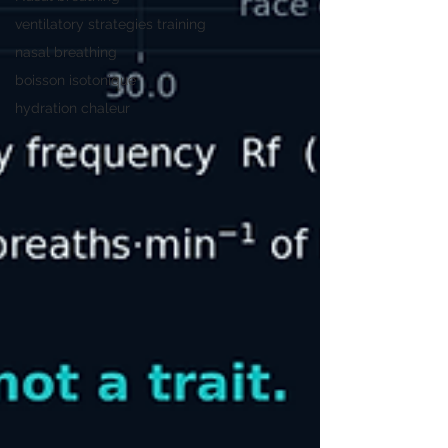
ventilatory strategies training
nasal breathing
boisson isotonique
hydration chaleur