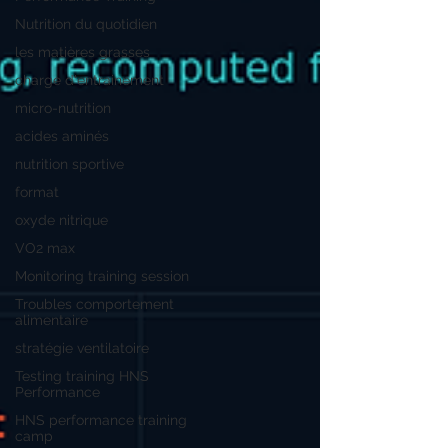
Nutrition du quotidien
les matières grasses
charge d'entrainement
micro-nutrition
acides aminés
nutrition sportive
format
oxyde nitrique
VO2 max
Monitoring training session
Troubles comportement
alimentaire
stratégie ventilatoire
Testing training HNS
Performance
HNS performance training
camp