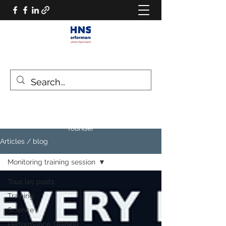
HNS PERFORMANCE
Performance scientist
Ventilatory Strategies & Training
founder
Articles / blog
Monitoring training session
Tous les posts
Training
Science
Performance Training