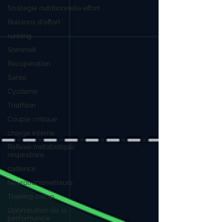
Stratégie nutritionnelle effort
Boissons d'effort
running
Sommeil
Récupération
Santé
Cyclisme
Triathlon
Couple critique
charge interne
Réflexe métabolique
respiratoire
cadence
Neurotransmetteurs
Training camp
Optimisation de la
performance