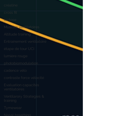
créatine
cross fit
lactose
Muscles ventilatoires
Altitude training
Entrainement ventilatoire
étape de tour UCI
lumière rouge
photobiomodulation
cadence vélo
contraste force vélocité
Evaluation capacités
ventilatoires
Ventilarory Strategies &
training
Tymewear
Nasal breathing