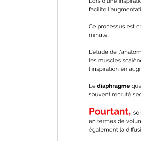
Lors d'une inspirati
facilite l'augmentat
Ce processus est cr
minute. 
L'étude de l'anato
les muscles scalène
l'inspiration en au
Le
 diaphragme
 qu
souvent recruté sec
Pourtant, 
so
en termes de volume
également la diffusio