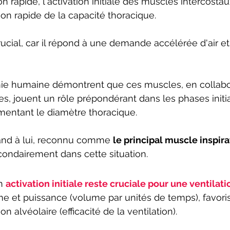
on rapide, l'activation initiale des muscles intercosta
ion rapide de la capacité thoracique.
ucial, car il répond à une demande accélérée d'air et 
mie humaine démontrent que ces muscles, en collabo
s, jouent un rôle prépondérant dans les phases initi
gmentant le diamètre thoracique.
and à lui, reconnu comme 
le principal muscle inspira
ondairement dans cette situation.
n 
activation initiale reste cruciale pour une ventilat
 et puissance (volume par unités de temps), favoris
n alvéolaire (efficacité de la ventilation).