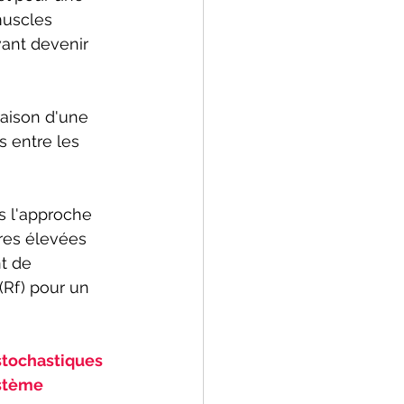
muscles 
ant devenir 
raison d'une 
s entre les 
ès l'approche 
ires élevées 
t de 
(Rf) pour un 
 stochastiques 
stème 