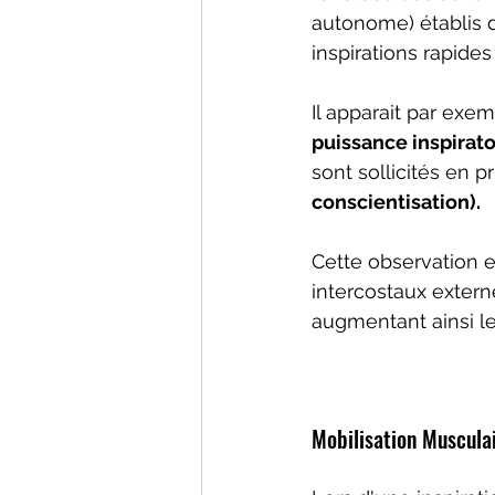
Réflexe métabolique respir
autonome) établis da
inspirations rapides
Il apparait par exem
puissance inspirat
sont sollicités en 
conscientisation).
Cette observation 
intercostaux extern
augmentant ainsi l
Mobilisation Musculai