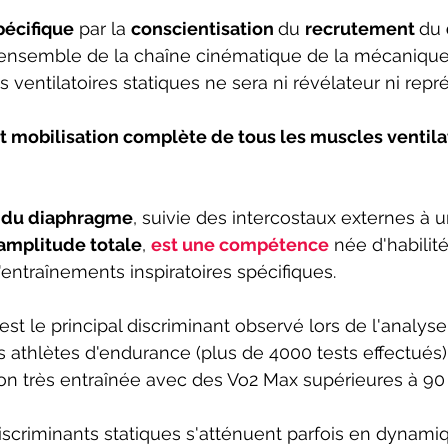
pécifique
 par la 
conscientisation 
du 
recrutement 
du 
l'ensemble de la chaîne cinématique de la mécanique i
s ventilatoires statiques ne sera ni révélateur ni repré
 mobilisation complète de tous les muscles ventilat
le du diaphragme
, suivie des intercostaux externes à u
amplitude totale
, 
est une compétence
 née d'habilité
entraînements inspiratoires spécifiques.
t le principal discriminant observé lors de l'analyse
s athlètes d'endurance (plus de 4000 tests effectué
ion très entraînée avec des Vo2 Max supérieures à 9
iscriminants statiques s'atténuent parfois en dynamiqu