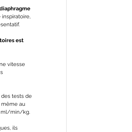
diaphragme 
nspiratoire, 
sentatif.
oires est 
ne vitesse 
s 
 des tests de 
s) même au 
0 ml/min/kg.
es, ils 