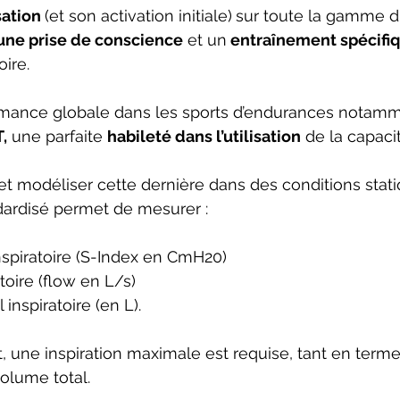
sation 
(et son activation initiale)
sur toute la gamme d'
une prise de conscience
 et un
 entraînement spécifiq
ire.
ormance globale dans les sports d’endurances notamm
,
 une parfaite 
habileté dans l’utilisation
 de la capacit
et modéliser cette dernière dans des conditions stati
dardisé permet de mesurer : 
nspiratoire (S-Index en CmH20)
toire (flow en L/s)
inspiratoire (en L). 
st, une inspiration maximale est requise, tant en term
olume total.