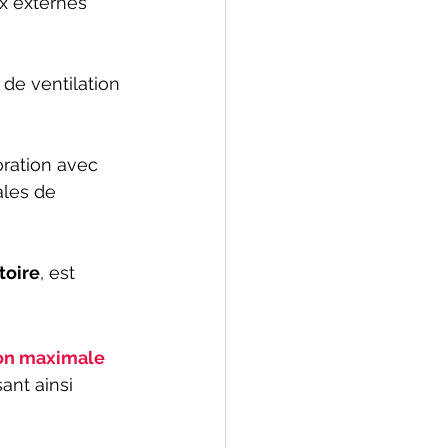
ux externes 
de ventilation 
ration avec 
ales de 
toire
, est 
ion maximale 
ant ainsi 