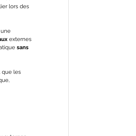
ier lors des 
 une 
aux
 externes 
atique 
sans 
 que les 
que, 