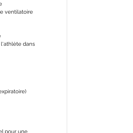
e 
 ventilatoire 
 
l'athlète dans 
xpiratoire) 
el pour une 