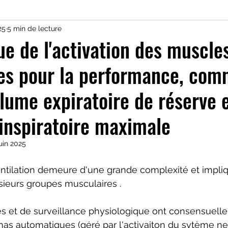
25
5 min de lecture
harge d'entrainement
micro-nutrition
acides
e de l'activation des muscle
res pour la performance, co
at
oxyde nitrique
VO2 max
Monitoring tr
olume expiratoire de réserve e
imentaire
stratégie ventilatoire
Testing trai
inspiratoire maximale
juin 2025
g camp
Stratégie nutritionnelle effort
Boissons 
tilation demeure d'une grande complexité et impliqu
ieurs groupes musculaires . 
n
Santé
Cyclisme
Triathlon
Couple cr
es et de surveillance physiologique ont consensuell
as automatiques (géré par l'activaiton du sytème ne