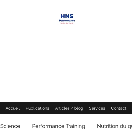
HNS PERFORMANCE
Performance scientist
Ventilatory Strategies & Training
founder
Accueil
Publications
Articles / blog
Services
Contact
Science
Performance Training
Nutrition du q