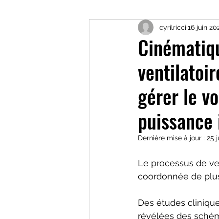
cyrilricci
16 juin 20
les matières grasses
c
Cinématiqu
ventilatoi
nutrition sportive
form
gérer le v
Troubles comportement al
puissance 
Dernière mise à jour :
25 
HNS performance trainin
Le processus de ven
coordonnée de plus
Sommeil
Récupératio
Des études cliniqu
révélées des schém