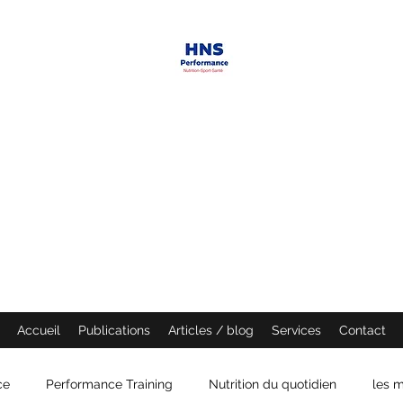
HNS PERFORMANCE
Performance scientist
Ventilatory Strategies & Training
founder
Accueil
Publications
Articles / blog
Services
Contact
ce
Performance Training
Nutrition du quotidien
les m