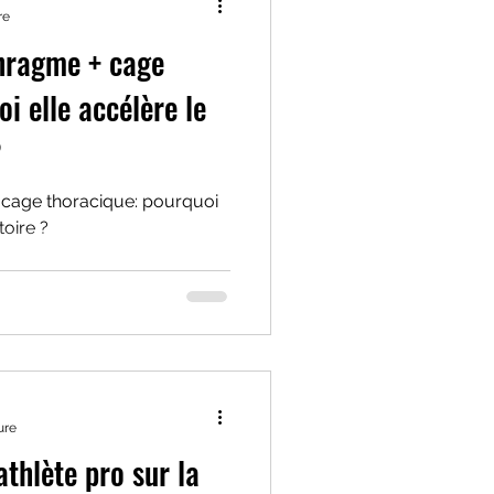
re
phragme + cage
i elle accélère le
?
 cage thoracique: pourquoi
toire ?
ure
athlète pro sur la