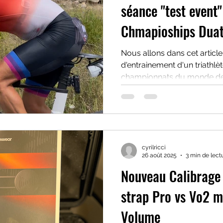
séance "test event
Chmapioships Duat
Nous allons dans cet articl
d'entrainement d'un triathlè
championnats du monde de 
dans les 12 jours suivants 
cyrilricci
26 août 2025
3 min de lect
Nouveau Calibrage
strap Pro vs Vo2 m
Volume