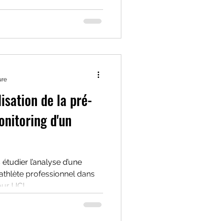
ure
isation de la pré-
onitoring d'un
 étudier l’analyse d’une
athlète professionnel dans
our UCI