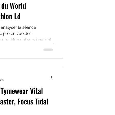
" du World
hlon Ld
e analyser la séance
te pro en vue des
duathlon qui surviendront
ce monitoring
ure
 Tymewear Vital
aster, Focus Tidal