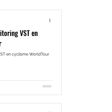
oxyde nitrique
itoring VST en
tilatoire
r
VST en cyclisme WorldTour
ffort
Boissons d'effort
que
charge interne