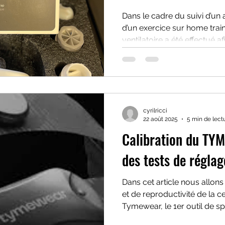
Dans le cadre du suivi d’un 
d’un exercice sur home trai
ventilatoire a été effectué af
ceinture Tymewear Vital S
courant via l’indicateur « 
l’outil de référence VO₂ Ma
volume courant).
cyrilricci
22 août 2025
5 min de lect
Calibration du TY
des tests de réglag
Dans cet article nous allons 
et de reproductivité de la c
Tymewear, le 1er outil de spi