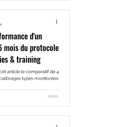
re
rformance d'un
 5 mois du protocole
ies & training
et article le comparatif de 4
calibrages types monitorées