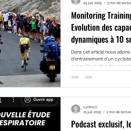
24 juil. 2025
3 min de lectu
Monitoring Training
Evolution des capac
dynamiques à 10 s
d'intervalles
Dans cet article nous allons
d'entrainement d'un cycliste
suivre l'évolution de son pat
comparer cette dernière à u
séries similaires effectuée
cyrilricci
21 juil. 2025
1 min de lectur
Podcast exclusif, l