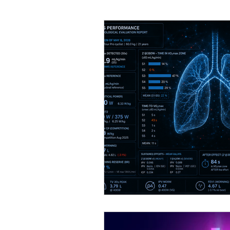
charge d'entrainement
micro
VO2 max
Monitoring training
Testing training HNS Performance
running
Sommeil
Récup
Réflexe métabolique respiratoire