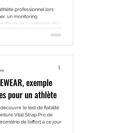
athlète professionnel lors
ner, un monitoring
in d’évaluer la précision de la
trap Pro (mesure du volume
Tidal volume ») comparée à
ster (mesure directe du
ure
MEWEAR, exemple
es pour un athlète
découvrir le test de fiabilité
einture Vital Strap Pro de
rométrie de l'effort à ce jour