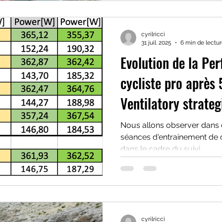
cyrilricci
31 juil. 2025
6 min de lectu
Evolution de la Pe
cycliste pro après
Ventilatory strateg
Nous allons observer dans c
séances d'entrainement de 
dans le cadre du suivi...
cyrilricci