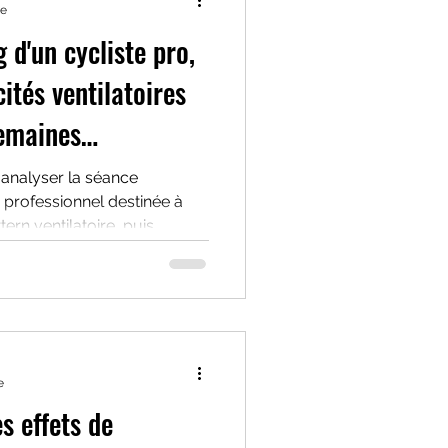
re
 d'un cycliste pro,
ités ventilatoires
emaines
 analyser la séance
 professionnel destinée à
tern ventilatoire, puis
ne autre faite avec des
 10 semaines auparavant
e
es effets de