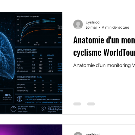
-nutrition
acides aminés
nutrition sportive
format
cyrilricci
16 mai
5 min de lecture
Anatomie d'un mon
 session
Troubles comportement alimentaire
stratégie ven
cyclisme WorldTou
Anatomie d'un monitoring 
HNS performance training camp
Stratégie nutritionnelle e
ération
Santé
Cyclisme
Triathlon
Couple criti
cadence
Neurotransmetteurs
cyrilricci