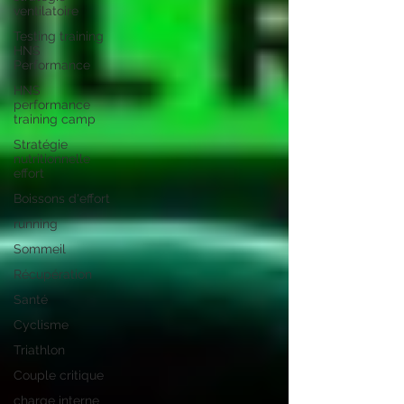
ventilatoire
Testing training
HNS
Performance
HNS
performance
training camp
Stratégie
nutritionnelle
effort
Boissons d'effort
running
Sommeil
Récupération
Santé
Cyclisme
Triathlon
Couple critique
charge interne