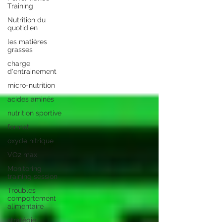
Training
Nutrition du
quotidien
les matières
grasses
charge
d'entrainement
micro-nutrition
acides aminés
nutrition sportive
format
oxyde nitrique
VO2 max
Monitoring
training session
Troubles
comportement
alimentaire
stratégie