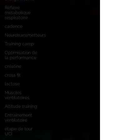
Réflexe
métabolique
respiratoire
cadence
Neurotransmetteurs
Training camp
Optimisation de
la performance
créatine
cross fit
lactose
Muscles
ventilatoires
Altitude training
Entrainement
ventilatoire
étape de tour
UCI