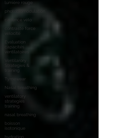
lumière rouge
photobiomodulation
cadence vélo
contraste force
vélocité
Evaluation
capacités
ventilatoires
Ventilarory
Strategies &
training
Tymewear
Nasal breathing
ventilatory
strategies
training
nasal breathing
boisson
isotonique
hydration