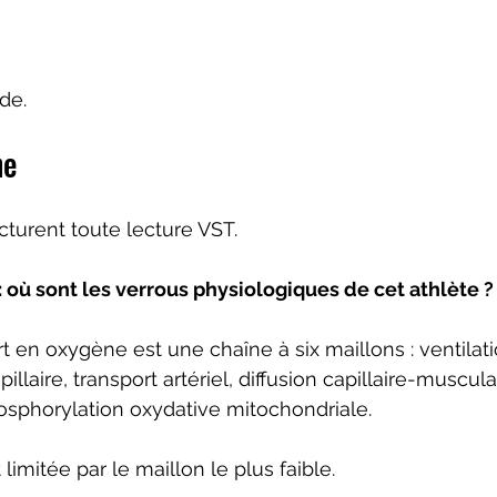
de.
he
cturent toute lecture VST.
 où sont les verrous physiologiques de cet athlète ?
 en oxygène est une chaîne à six maillons : ventilatio
illaire, transport artériel, diffusion capillaire-musculai
osphorylation oxydative mitochondriale.
imitée par le maillon le plus faible.