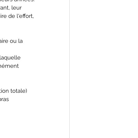
ant, leur 
 de l'effort, 
ire ou la 
laquelle 
anément 
ion totale)
bras