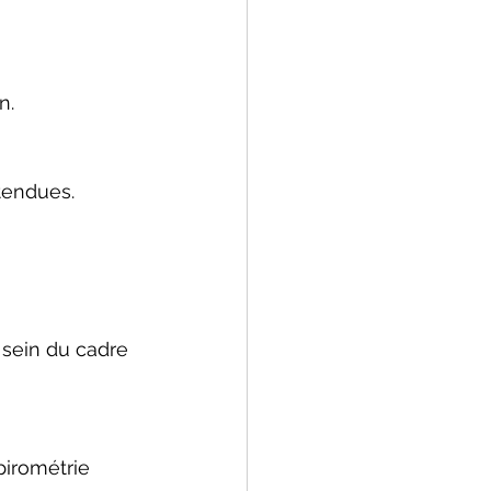
n.
tendues.
 sein du cadre 
pirométrie 