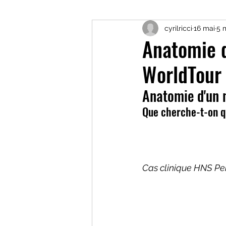
cyrilricci
16 mai
5 
les matières grasses
c
Anatomie d
WorldTour
nutrition sportive
form
Anatomie d'un 
Que cherche-t-on qu
Troubles comportement al
HNS performance trainin
Cas clinique HNS Pe
Sommeil
Récupératio