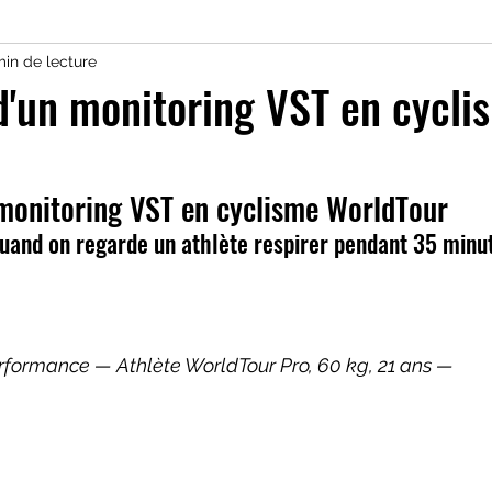
min de lecture
harge d'entrainement
micro-nutrition
acides
'un monitoring VST en cycli
at
oxyde nitrique
VO2 max
Monitoring tr
monitoring VST en cyclisme WorldTour
and on regarde un athlète respirer pendant 35 minut
imentaire
stratégie ventilatoire
Testing trai
g camp
Stratégie nutritionnelle effort
Boissons 
rformance — Athlète WorldTour Pro, 60 kg, 21 ans — 
n
Santé
Cyclisme
Triathlon
Couple cr