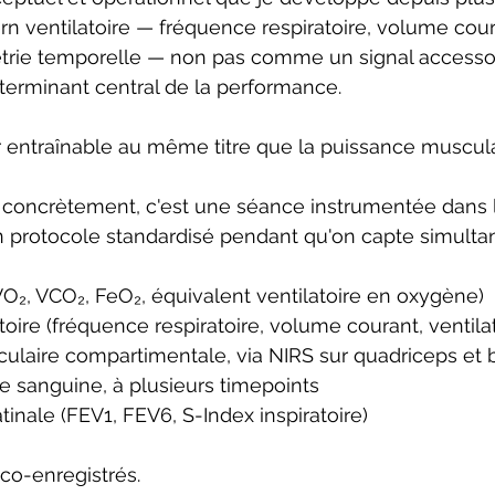
ern ventilatoire — fréquence respiratoire, volume cour
trie temporelle — non pas comme un signal accessoire
rminant central de la performance.
 entraînable au même titre que la puissance muscula
 concrètement, c'est une séance instrumentée dans 
un protocole standardisé pendant qu'on capte simult
VO₂, VCO₂, FeO₂, équivalent ventilatoire en oxygène)
toire (fréquence respiratoire, volume courant, ventilat
ulaire compartimentale, via NIRS sur quadriceps et 
sanguine, à plusieurs timepoints
tinale (FEV1, FEV6, S-Index inspiratoire)
 co-enregistrés.