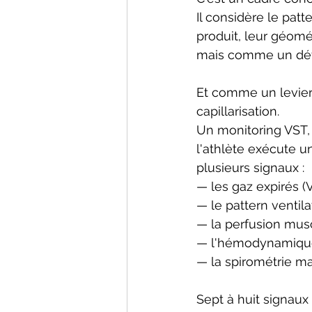
Il considère le patt
produit, leur géomé
mais comme un déte
Et comme un levier
capillarisation.
Un monitoring VST,
l'athlète exécute 
plusieurs signaux :
— les gaz expirés (
— le pattern ventila
— la perfusion musc
— l'hémodynamique 
— la spirométrie ma
Sept à huit signaux