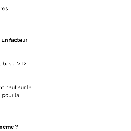
res 
 un facteur 
t bas à VT2 
 haut sur la 
pour la 
i-même ?