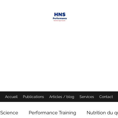
HNS PERFORMANCE
Performance scientist
Ventilatory Strategies & Training
founder
Accueil
Publications
Articles / blog
Services
Contact
Science
Performance Training
Nutrition du q