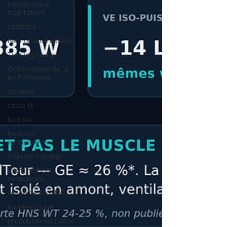
métabolique
respiratoire
cadence
Neurotransmetteurs
Training camp
Optimisation de la
performance
créatine
cross fit
lactose
Muscles
ventilatoires
Altitude training
Entrainement
ventilatoire
étape de tour UCI
lumière rouge
photobiomodulation