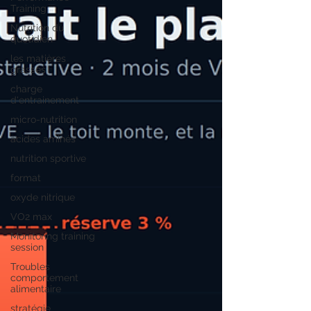
Training
Nutrition du
quotidien
les matières
grasses
charge
d'entrainement
micro-nutrition
acides aminés
nutrition sportive
format
oxyde nitrique
VO2 max
Monitoring training
session
Troubles
comportement
alimentaire
stratégie