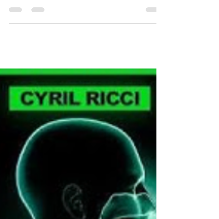
dynamique, 4 indices propriétaires
HNS, un cadre d'interprétation du
driver de performance "oublié"
Cet article ne propose pas une revue de la
littérature ventilatoire. Il pose un cadre de
lecture que j'ai construit sur six ans de mesures
répétées — environ 80 athlètes WorldTour et
ProTeam au profilage, une vingtaine en suivi VST
longitudinal, plusieurs centaines de monitorings
par an.