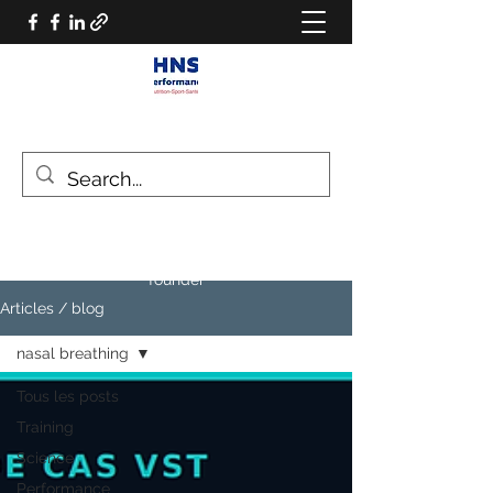
HNS PERFORMANCE
Performance scientist
Ventilatory Strategies & Training
founder
Articles / blog
nasal breathing
Tous les posts
Training
Science
Performance