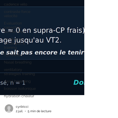
cadence vélo
contraste force
vélocité
Evaluation
capacités
ventilatoires
Ventilarory
Strategies &
training
Tymewear
Nasal breathing
ventilatory
strategies training
nasal breathing
boisson isotonique
hydration chaleur