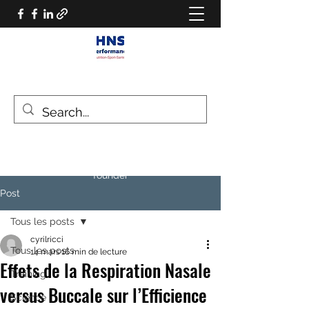
HNS PERFORMANCE
Performance scientist
Ventilatory Strategies & Training
founder
Post
Tous les posts
cyrilricci
Tous les posts
14 mars
16 min de lecture
Effets de la Respiration Nasale
Training
versus Buccale sur l’Efficience
Science