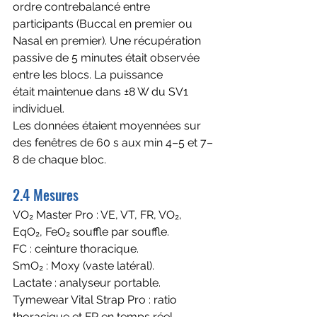
ordre contrebalancé entre 
participants (Buccal en premier ou 
Nasal en premier). Une récupération 
passive de 5 minutes était observée 
entre les blocs. La puissance
était maintenue dans ±8 W du SV1 
individuel. 
Les données étaient moyennées sur 
des fenêtres de 60 s aux min 4–5 et 7–
8 de chaque bloc.
2.4 Mesures
VO₂ Master Pro : VE, VT, FR, VO₂, 
EqO₂, FeO₂ souffle par souffle. 
FC : ceinture thoracique. 
SmO₂ : Moxy (vaste latéral).
Lactate : analyseur portable. 
Tymewear Vital Strap Pro : ratio 
thoracique et FR en temps réel.