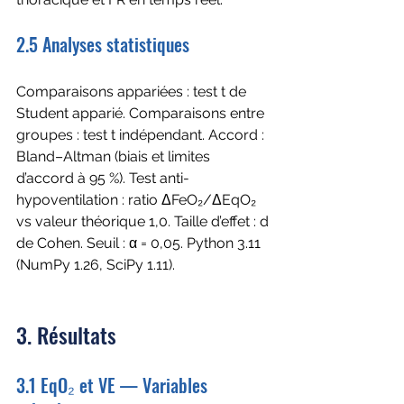
2.5 Analyses statistiques
Comparaisons appariées : test t de 
Student apparié. Comparaisons entre 
groupes : test t indépendant. Accord : 
Bland–Altman (biais et limites 
d’accord à 95 %). Test anti-
hypoventilation : ratio ΔFeO₂/ΔEqO₂ 
vs valeur théorique 1,0. Taille d’effet : d 
de Cohen. Seuil : α = 0,05. Python 3.11 
(NumPy 1.26, SciPy 1.11).
3. Résultats
3.1 EqO₂ et VE — Variables 