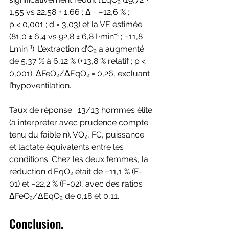
1,55 vs 22,58 ± 1,66 ; Δ = −12,6 % ;
p < 0,001 ; d = 3,03) et la VE estimée 
(81,0 ± 6,4 vs 92,8 ± 6,8 L·min⁻¹ ; −11,8 
L·min⁻¹). L’extraction d’O₂ a augmenté 
de 5,37 % à 6,12 % (+13,8 % relatif ; p < 
0,001). ΔFeO₂/ΔEqO₂ = 0,26, excluant 
l’hypoventilation.
Taux de réponse : 13/13 hommes élite 
(à interpréter avec prudence compte 
tenu du faible n). VO₂, FC, puissance 
et lactate équivalents entre les 
conditions. Chez les deux femmes, la 
réduction d’EqO₂ était de −11,1 % (F-
01) et −22,2 % (F-02), avec des ratios 
ΔFeO₂/ΔEqO₂ de 0,18 et 0,11. 
Conclusion.