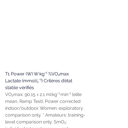
T1 Power (W) W·kg⁻¹ %VO₂max 
Lactate (mmol·L⁻¹) Critères d’état 
stable vérifiés
VO₂max: 90.15 ± 2.1 ml·kg⁻¹·min⁻¹ (elite 
mean, Ramp Test). Power corrected 
indoor/outdoor. Women: exploratory 
comparison only. * Amateurs: training-
level comparison only. SmO₂: 