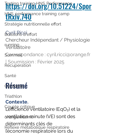
https://doi.org/10.51224/Spor
Testing training HNS Performance
tRxiv.740
HNS performance training camp
Stratégie nutritionnelle effort
Cyril Ricci
Boissons d'effort
Chercheur Indépendant / Physiologie 
running
Ventilatoire
Correspondance : 
cyril.ricci@orange.fr
Sommeil
| Soumission : Février 2025
Récupération
Santé
Résumé
Cyclisme
Triathlon
Contexte.
Couple critique
L’efficience ventilatoire (EqO₂) et la 
ventilation minute (VE) sont des 
charge interne
déterminants clés de
Réflexe métabolique respiratoire
l’économie respiratoire lors du 