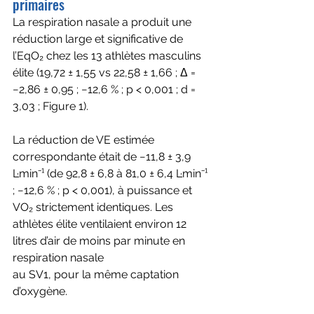
primaires
La respiration nasale a produit une 
réduction large et significative de 
l’EqO₂ chez les 13 athlètes masculins 
élite (19,72 ± 1,55 vs 22,58 ± 1,66 ; Δ = 
−2,86 ± 0,95 ; −12,6 % ; p < 0,001 ; d = 
3,03 ; Figure 1). 
La réduction de VE estimée 
correspondante était de −11,8 ± 3,9 
L·min⁻¹ (de 92,8 ± 6,8 à 81,0 ± 6,4 L·min⁻¹ 
; −12,6 % ; p < 0,001), à puissance et 
VO₂ strictement identiques. Les 
athlètes élite ventilaient environ 12 
litres d’air de moins par minute en 
respiration nasale
au SV1, pour la même captation 
d’oxygène. 