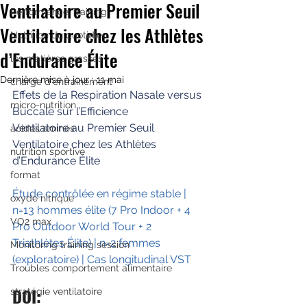
Ventilatoire au Premier Seuil
Performance Training
Ventilatoire chez les Athlètes
Nutrition du quotidien
d’Endurance Élite
les matières grasses
Dernière mise à jour :
11 mai
charge d'entrainement
Effets de la Respiration Nasale versus 
micro-nutrition
Buccale sur l’Efficience
Ventilatoire au Premier Seuil 
acides aminés
Ventilatoire chez les Athlètes 
nutrition sportive
d’Endurance Élite
format
Étude contrôlée en régime stable | 
oxyde nitrique
n=13 hommes élite (7 Pro Indoor + 4 
VO2 max
Pro Outdoor World Tour + 2 
Triathlètes Élite) | n=2 femmes 
Monitoring training session
(exploratoire) | Cas longitudinal VST
Troubles comportement alimentaire
DOI: 
stratégie ventilatoire