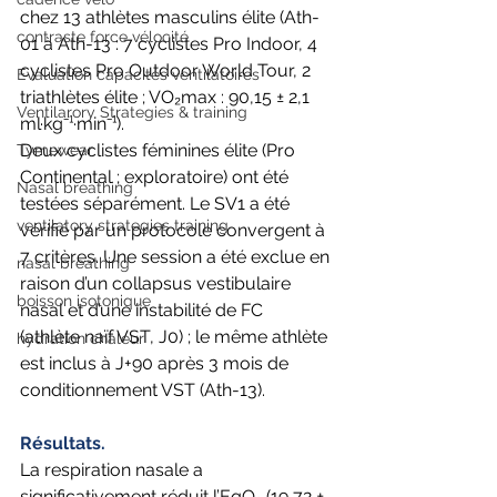
chez 13 athlètes masculins élite (Ath-
contraste force vélocité
01 à Ath-13 : 7 cyclistes Pro Indoor, 4 
cyclistes Pro Outdoor World Tour, 2 
Evaluation capacités ventilatoires
triathlètes élite ; VO₂max : 90,15 ± 2,1 
Ventilarory Strategies & training
ml·kg⁻¹·min⁻¹).
Deux cyclistes féminines élite (Pro 
Tymewear
Continental ; exploratoire) ont été 
Nasal breathing
testées séparément. Le SV1 a été 
ventilatory strategies training
vérifié par un protocole convergent à 
7 critères. Une session a été exclue en 
nasal breathing
raison d’un collapsus vestibulaire 
boisson isotonique
nasal et d’une instabilité de FC
(athlète naïf VST, J0) ; le même athlète 
hydration chaleur
est inclus à J+90 après 3 mois de 
conditionnement VST (Ath-13).
Résultats. 
La respiration nasale a 
significativement réduit l’EqO₂ (19,72 ± 