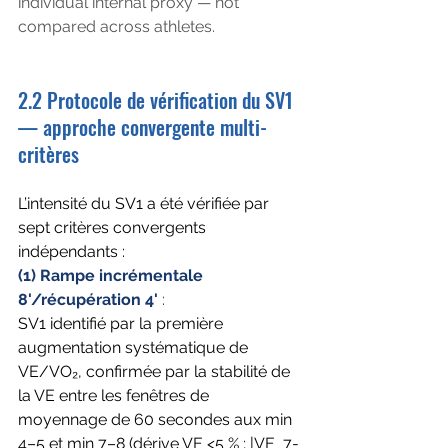
individual internal proxy — not 
compared across athletes.
2.2 Protocole de vérification du SV1 
— approche convergente multi-
critères
L’intensité du SV1 a été vérifiée par 
sept critères convergents 
indépendants :
(1) Rampe incrémentale 
8'/récupération 4' 
: 
SV1 identifié par la première 
augmentation systématique de 
VE/VO₂, confirmée par la stabilité de 
la VE entre les fenêtres de 
moyennage de 60 secondes aux min 
4–5 et min 7–8 (dérive VE <5 % ; |VE_7-