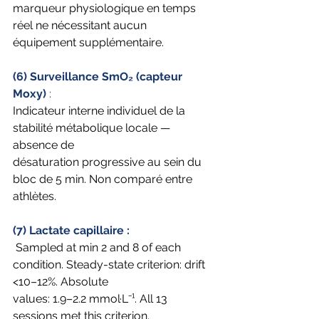
marqueur physiologique en temps 
réel ne nécessitant aucun 
équipement supplémentaire.
(6) Surveillance SmO₂ (capteur 
Moxy) 
: 
Indicateur interne individuel de la 
stabilité métabolique locale — 
absence de
désaturation progressive au sein du 
bloc de 5 min. Non comparé entre 
athlètes.
(7) Lactate capillaire :
Sampled at min 2 and 8 of each 
condition. Steady-state criterion: drift 
<10–12%. Absolute
values: 1.9–2.2 mmol·L⁻¹. All 13 
sessions met this criterion.