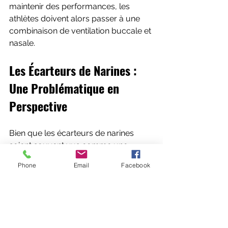
maintenir des performances, les 
athlètes doivent alors passer à une 
combinaison de ventilation buccale et 
nasale.
Les Écarteurs de Narines : 
Une Problématique en 
Perspective
Bien que les écarteurs de narines 
soient souvent vus comme une 
solution pour améliorer l'apport d'air, 
Phone
Email
Facebook
leur utilisation peut présenter des 
inconvénients importants :
Réduction des Turbulences :
En élargissant le passage nasal, 