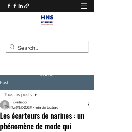
HNS PERFORMANCE
Performance scientist
Ventilatory Strategies & Training
founder
Post
Tous les posts
cyrilricci
Tous les posts
25 juil. 2025
7 min de lecture
Les écarteurs de narines : un
Training
phénomène de mode qui
Science