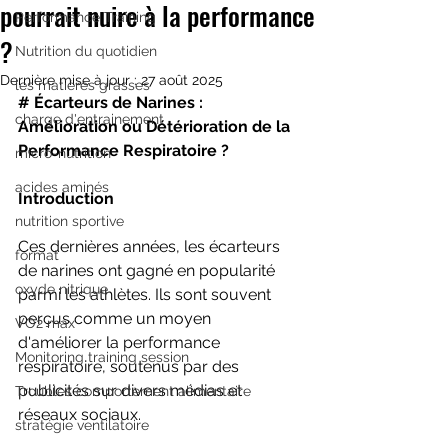
pourrait nuire à la performance
Performance Training
?
Nutrition du quotidien
Dernière mise à jour :
27 août 2025
les matières grasses
# Écarteurs de Narines : 
charge d'entrainement
Amélioration ou Détérioration de la 
Performance Respiratoire ?
micro-nutrition
acides aminés
Introduction
nutrition sportive
Ces dernières années, les écarteurs 
format
de narines ont gagné en popularité 
oxyde nitrique
parmi les athlètes. Ils sont souvent 
perçus comme un moyen 
VO2 max
d'améliorer la performance 
Monitoring training session
respiratoire, soutenus par des 
publicités sur divers médias et 
Troubles comportement alimentaire
réseaux sociaux. 
stratégie ventilatoire