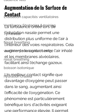
Augmentation de la Surface de 
contraste force vélocité
Contact
Evaluation capacités ventilatoires
Ventilarory Strategies & training
La turbulence créée lors de 
l'inhalation nasale permet une 
Tymewear
distribution plus uniforme de l'air à 
Nasal breathing
l'intérieur des voies respiratoires. Cela 
augmente le contact entre l'air inhalé 
ventilatory strategies training
et les membranes alvéolaires, 
nasal breathing
facilitant ainsi l'échange gazeux. 
boisson isotonique
Un meilleur contact signifie que 
hydration chaleur
davantage d'oxygène peut passer 
dans le sang, augmentant ainsi 
l'efficacité de l'oxygénation. Ce 
phénomène est particulièrement 
bénéfique lors d'activités exigeant 
une performance élevée. Il permet 