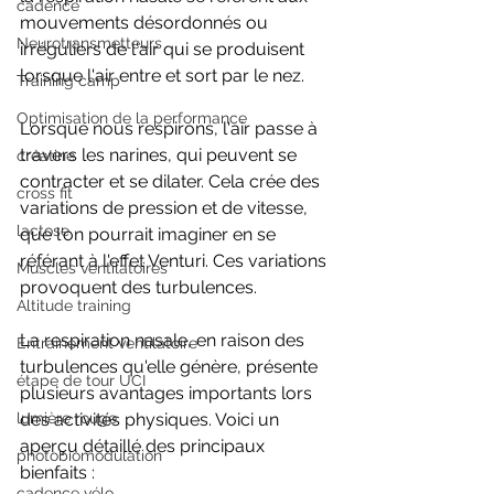
cadence
mouvements désordonnés ou 
Neurotransmetteurs
irréguliers de l'air qui se produisent 
lorsque l'air entre et sort par le nez. 
Training camp
Optimisation de la performance
Lorsque nous respirons, l'air passe à 
travers les narines, qui peuvent se 
créatine
contracter et se dilater. Cela crée des 
cross fit
variations de pression et de vitesse, 
lactose
que l'on pourrait imaginer en se 
référant à l'effet Venturi. Ces variations 
Muscles ventilatoires
provoquent des turbulences.
Altitude training
La respiration nasale, en raison des 
Entrainement ventilatoire
turbulences qu'elle génère, présente 
étape de tour UCI
plusieurs avantages importants lors 
lumière rouge
des activités physiques. Voici un 
aperçu détaillé des principaux 
photobiomodulation
bienfaits :
cadence vélo