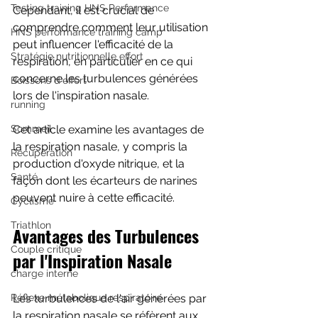
Testing training HNS Performance
Cependant, il est crucial de 
comprendre comment leur utilisation 
HNS performance training camp
peut influencer l'efficacité de la 
Stratégie nutritionnelle effort
respiration, en particulier en ce qui 
concerne les turbulences générées 
Boissons d'effort
lors de l'inspiration nasale. 
running
Sommeil
Cet article examine les avantages de 
la respiration nasale, y compris la 
Récupération
production d'oxyde nitrique, et la 
Santé
façon dont les écarteurs de narines 
peuvent nuire à cette efficacité.
Cyclisme
Triathlon
Avantages des Turbulences 
Couple critique
par l'Inspiration Nasale
charge interne
Réflexe métabolique respiratoire
Les turbulences de l'air générées par 
la respiration nasale se réfèrent aux 