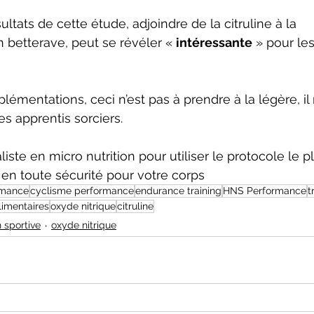
ultats de cette étude, adjoindre de la citruline à la 
betterave, peut se révéler « 
intéressante
 » pour les
mentations, ceci n’est pas à prendre à la légère, il 
es apprentis sorciers.
iste en micro nutrition pour utiliser le protocole le 
e en toute sécurité pour votre corps
rmance
cyclisme performance
endurance training
HNS Performance
t
imentaires
oxyde nitrique
citruline
n sportive
oxyde nitrique