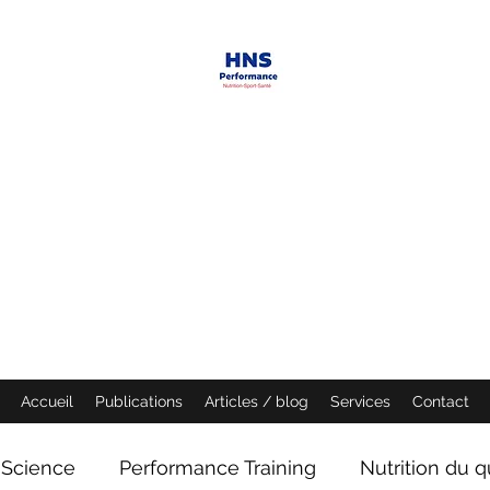
HNS PERFORMANCE
Performance scientist
Ventilatory Strategies & Training
founder
Accueil
Publications
Articles / blog
Services
Contact
Science
Performance Training
Nutrition du q