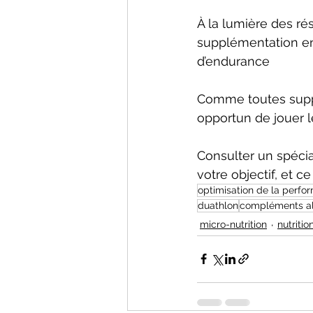
À la lumière des rés
supplémentation en 
d’endurance 
Comme toutes supplé
opportun de jouer l
Consulter un spécial
votre objectif, et c
optimisation de la perfo
duathlon
compléments al
micro-nutrition
nutritio