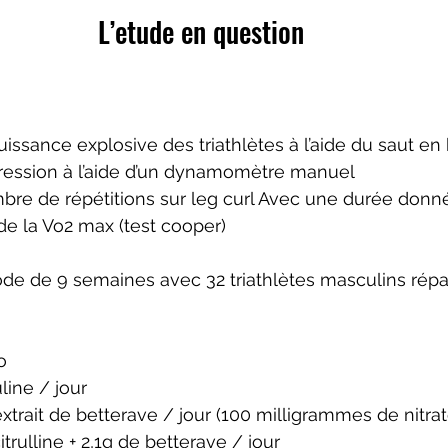
L’etude en question 
issance explosive des triathlètes à l’aide du saut en
ression à l’aide d’un dynamomètre manuel 
re de répétitions sur leg curl Avec une durée donn
de la Vo2 max (test cooper)
ode de 9 semaines avec 32 triathlètes masculins répar
o 
line / jour 
extrait de betterave / jour (100 milligrammes de nitrat
trulline + 2,1g de betterave / jour 