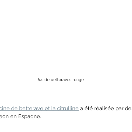
atoire
cadence
Neurotransmetteurs
Jus de betteraves rouge
ine de betterave et la citrulline
 a été réalisée par d
Leon en Espagne.