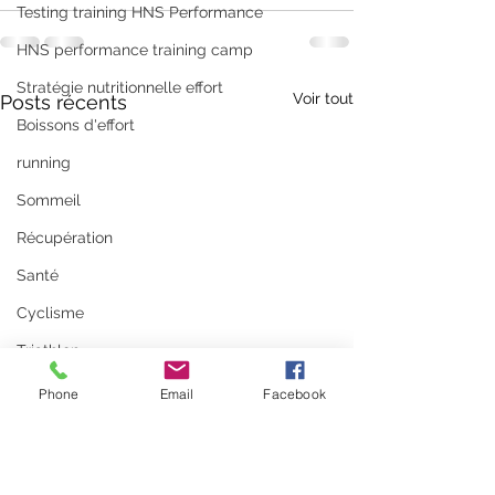
Testing training HNS Performance
HNS performance training camp
Stratégie nutritionnelle effort
Voir tout
Posts récents
Boissons d'effort
running
Sommeil
Récupération
Santé
Cyclisme
Triathlon
Couple critique
Phone
Email
Facebook
charge interne
Réflexe métabolique respiratoire