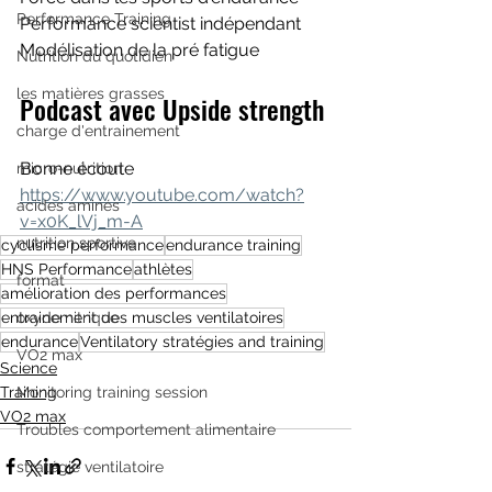
Performance Training
Performance scientist indépendant
Modélisation de la pré fatigue
Nutrition du quotidien
les matières grasses
Podcast avec Upside strength
charge d'entrainement
Bonne écoute
micro-nutrition
https://www.youtube.com/watch?
acides aminés
v=x0K_lVj_m-A
nutrition sportive
cyclisme performance
endurance training
HNS Performance
athlètes
format
amélioration des performances
entrainement des muscles ventilatoires
oxyde nitrique
endurance
Ventilatory stratégies and training
VO2 max
Science
Training
Monitoring training session
VO2 max
Troubles comportement alimentaire
stratégie ventilatoire