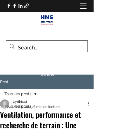
HNS PERFORMANCE
Performance scientist
Ventilatory Strategies & Training
founder
Post
Tous les posts
cyrilricci
Tous les posts
26 déc. 2025
6 min de lecture
Ventilation, performance et
Training
recherche de terrain : Une
Science