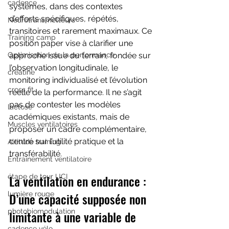
cadence
systèmes, dans des contextes 
d’efforts spécifiques, répétés, 
Neurotransmetteurs
transitoires et rarement maximaux. Ce 
Training camp
position paper vise à clarifier une 
approche issue du terrain, fondée sur 
Optimisation de la performance
l’observation longitudinale, le 
créatine
monitoring individualisé et l’évolution 
cross fit
réelle de la performance. Il ne s’agit 
pas de contester les modèles 
lactose
académiques existants, mais de 
Muscles ventilatoires
proposer un cadre complémentaire, 
centré sur l’utilité pratique et la 
Altitude training
transférabilité.
Entrainement ventilatoire
La ventilation en endurance : 
étape de tour UCI
D’une capacité supposée non 
lumière rouge
photobiomodulation
limitante à une variable de 
cadence vélo