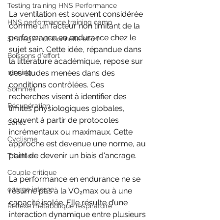
Testing training HNS Performance
La ventilation est souvent considérée 
HNS performance training camp
comme un facteur non limitant de la 
performance en endurance chez le 
Stratégie nutritionnelle effort
sujet sain. Cette idée, répandue dans 
Boissons d'effort
la littérature académique, repose sur 
des études menées dans des 
running
conditions contrôlées. Ces 
Sommeil
recherches visent à identifier des 
Récupération
limites physiologiques globales, 
souvent à partir de protocoles 
Santé
incrémentaux ou maximaux. Cette 
Cyclisme
approche est devenue une norme, au 
point de devenir un biais d'ancrage.
Triathlon
Couple critique
La performance en endurance ne se 
charge interne
résume pas à la VO₂max ou à une 
capacité isolée. Elle résulte d’une 
Réflexe métabolique respiratoire
interaction dynamique entre plusieurs 