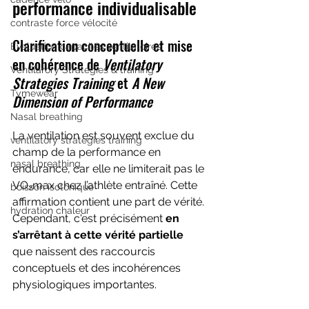
performance individualisable
contraste force vélocité
Clarification conceptuelle et mise 
Evaluation capacités ventilatoires
en cohérence de 
Ventilatory 
Ventilarory Strategies & training
Strategies Training
 et 
A New 
Tymewear
Dimension of Performance
Nasal breathing
La ventilation est souvent exclue du 
ventilatory strategies training
champ de la performance en 
nasal breathing
endurance, car elle ne limiterait pas le 
VO₂max chez l’athlète entraîné. Cette 
boisson isotonique
affirmation contient une part de vérité. 
hydration chaleur
Cependant, c'est précisément 
en 
s’arrêtant à cette vérité partielle
que naissent des raccourcis 
conceptuels et des incohérences 
physiologiques importantes.