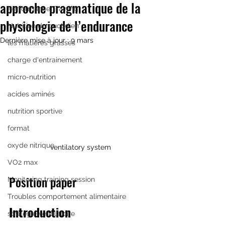
approche pragmatique de la
Performance Training
physiologie de l’endurance
Nutrition du quotidien
Dernière mise à jour :
9 mars
les matières grasses
charge d'entrainement
micro-nutrition
acides aminés
nutrition sportive
format
oxyde nitrique
ventilatory system
VO2 max
Position paper
Monitoring training session
Troubles comportement alimentaire
Introduction
stratégie ventilatoire