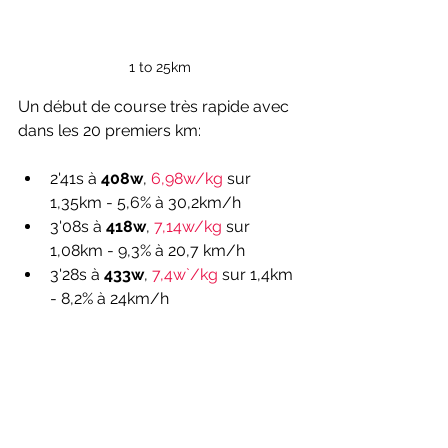
1 to 25km
Un début de course très rapide avec 
dans les 20 premiers km:
2'41s à
 408w
, 
6,98w/kg
 sur 
1,35km - 5,6% à 30,2km/h
3'08s à 
418w
, 
7,14w/kg
 sur 
1,08km - 9,3% à 20,7 km/h
3'28s à 
433w
, 
7,4w`/kg
 sur 1,4km 
- 8,2% à 24km/h