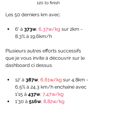
120 to finish
Les 50 derniers km avec:
6' à 
373w
, 
6,37w/kg
 sur 2km - 
8,3% à 19,6km/h
Plusieurs autres efforts successifs 
que je vous invite à découvrir sur le 
dashboard ci dessus.
12' à 
387w
, 
6,61w/kg
 sur 4,8km - 
6,5% à 24,3 km/h enchainé avec 
1'15 à 
437w
, 
7,47w/kg 
1'30 à 
516w
, 
8,82w/kg