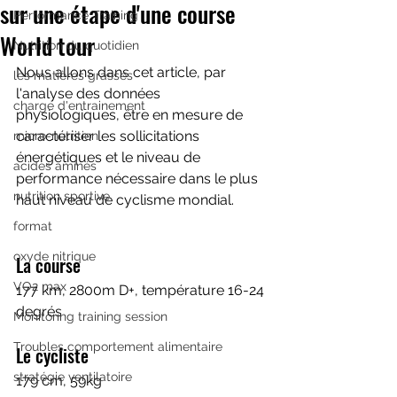
sur une étape d'une course
Performance Training
World tour
Nutrition du quotidien
Nous allons dans cet article, par 
les matières grasses
l'analyse des données 
charge d'entrainement
physiologiques, être en mesure de 
caractériser les sollicitations 
micro-nutrition
énergétiques et le niveau de 
acides aminés
performance nécessaire dans le plus 
nutrition sportive
haut niveau de cyclisme mondial.
format
oxyde nitrique
La course
VO2 max
177 km, 2800m D+, température 16-24 
degrés
Monitoring training session
Troubles comportement alimentaire
Le cycliste
stratégie ventilatoire
179 cm, 59kg