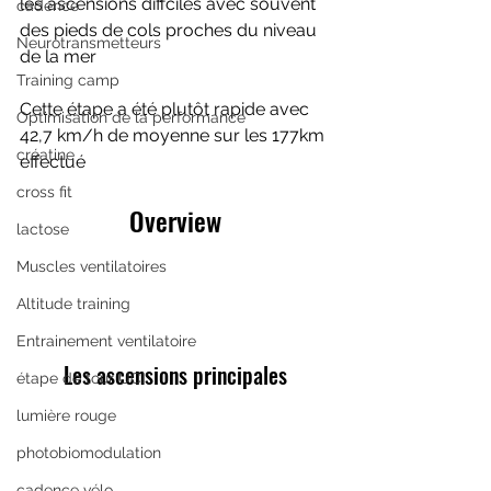
les ascensions diffciles avec souvent 
cadence
des pieds de cols proches du niveau 
Neurotransmetteurs
de la mer 
Training camp
Cette étape a été plutôt rapide avec 
Optimisation de la performance
42,7 km/h de moyenne sur les 177km 
créatine
effectué
cross fit
Overview
lactose
Muscles ventilatoires
Altitude training
Entrainement ventilatoire
Les ascensions principales
étape de tour UCI
lumière rouge
photobiomodulation
cadence vélo