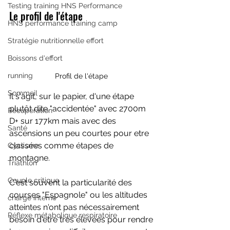
Testing training HNS Performance
Le profil de l'étape 
HNS performance training camp
Stratégie nutritionnelle effort
Boissons d'effort
running
Profil de l'étape 
Sommeil
Il s'agit, sur le papier, d'une étape 
plutôt dite "accidentée" avec 2700m 
Récupération
D+ sur 177km mais avec des 
Santé
ascensions un peu courtes pour etre 
classées comme étapes de 
Cyclisme
montagne.
Triathlon
Couple critique
C'est souvent la particularité des 
courses "Espagnole" ou les altitudes 
charge interne
atteintes n'ont pas nécessairement 
Réflexe métabolique respiratoire
besoin d'etre très élevées pour rendre 