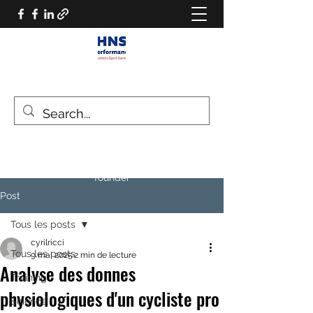
HNS PERFORMANCE
Performance scientist
Ventilatory Strategies & Training
founder
Post
Tous les posts
cyrilricci
Tous les posts
9 mai 2025
2 min de lecture
Analyse des donnes
Training
physiologiques d'un cycliste pro
Science