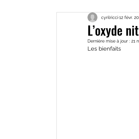
cyrilricci
12 févr. 2
les matières grasses
c
L’oxyde nit
Dernière mise à jour :
21 
nutrition sportive
form
Les bienfaits 
Troubles comportement al
HNS performance trainin
Sommeil
Récupératio