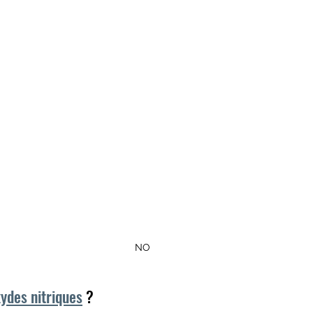
atoire
cadence
Neurotransmetteurs
NO
ydes nitriques
 ?