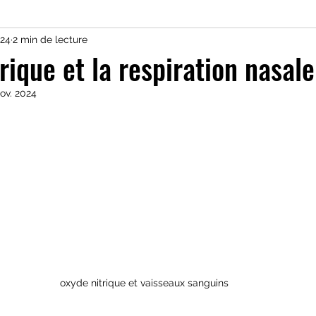
024
2 min de lecture
harge d'entrainement
micro-nutrition
acides
rique et la respiration nasale
nov. 2024
at
oxyde nitrique
VO2 max
Monitoring tr
imentaire
stratégie ventilatoire
Testing trai
g camp
Stratégie nutritionnelle effort
Boissons 
n
Santé
Cyclisme
Triathlon
Couple cr
oxyde nitrique et vaisseaux sanguins