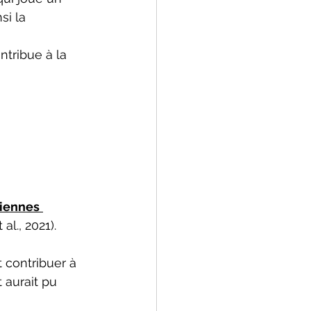
si la 
ntribue à la 
 
biennes
l., 2021). 
 contribuer à 
 aurait pu 