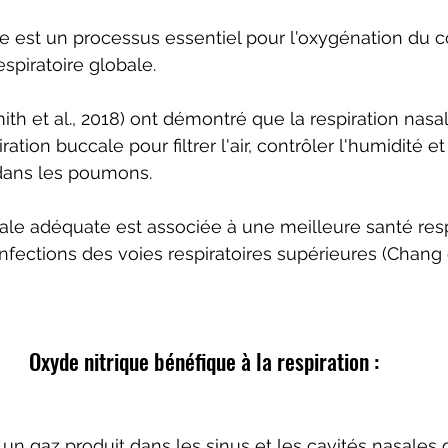
le est un processus essentiel pour l'oxygénation du c
espiratoire globale. 
th et al., 2018) ont démontré que la respiration nasal
ration buccale pour filtrer l'air, contrôler l'humidité e
 dans les poumons. 
ale adéquate est associée à une meilleure santé respi
fections des voies respiratoires supérieures (Chang et
Oxyde nitrique bénéfique à la respiration :
 un gaz produit dans les sinus et les cavités nasales 