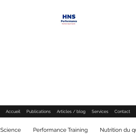
HNS PERFORMANCE
Performance scientist
Ventilatory Strategies & Training
founder
Accueil
Publications
Articles / blog
Services
Contact
Science
Performance Training
Nutrition du q