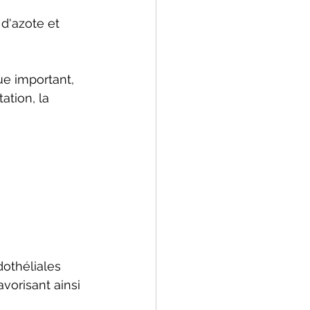
'azote et 
e important, 
tion, la 
othéliales 
vorisant ainsi 