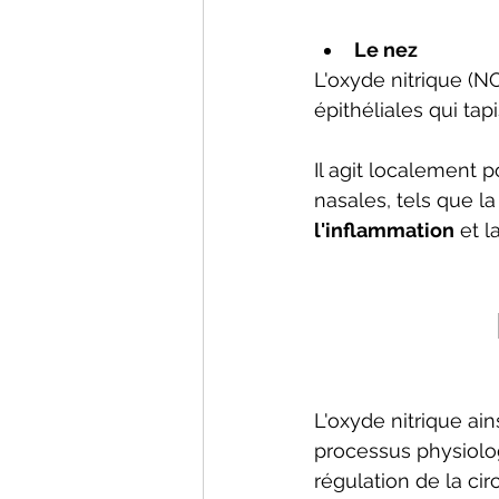
Le nez 
L'oxyde nitrique (NO
épithéliales qui tap
Il agit localement 
nasales, tels que la
l'inflammation
 et l
L'oxyde nitrique ain
processus physiologi
régulation de la cir