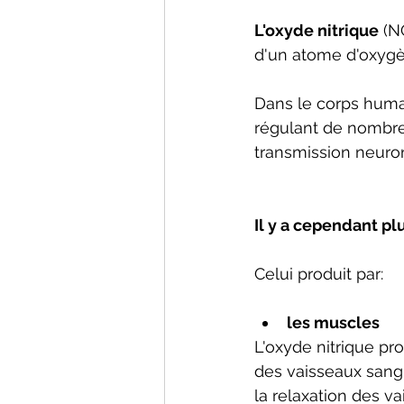
L'oxyde nitrique
 (N
d'un atome d'oxygè
Dans le corps huma
régulant de nombreu
transmission neuron
Il y a cependant pl
Celui produit par:
les muscles 
L'oxyde nitrique pr
des vaisseaux sangu
la relaxation des v