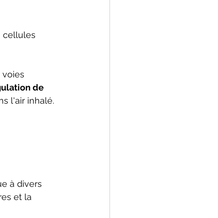
 cellules 
 voies 
gulation de 
s l'air inhalé.
ue à divers 
es et la 