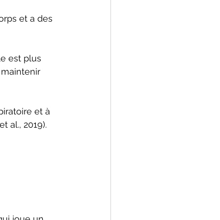
orps et a des 
e est plus 
t maintenir 
ratoire et à 
 al., 2019).
qui joue un 