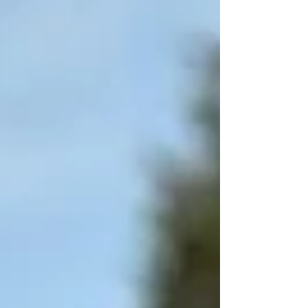
résistance inspiratoire a été observé pour l’un, et
un protocole isocapnique pour l’autre, avec des
séquences d'exercices