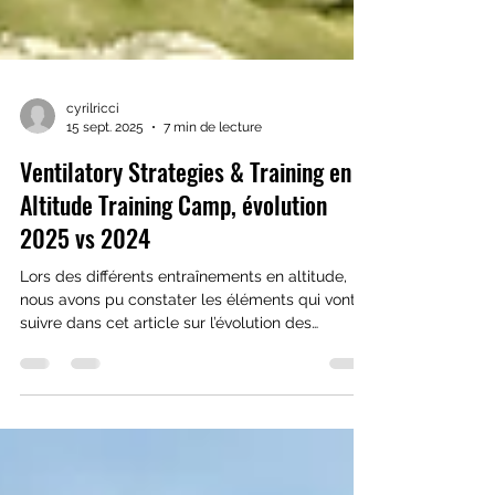
cyrilricci
15 sept. 2025
7 min de lecture
Ventilatory Strategies & Training en
Altitude Training Camp, évolution
2025 vs 2024
Lors des différents entraînements en altitude,
nous avons pu constater les éléments qui vont
suivre dans cet article sur l’évolution des
paramètres de la spirométrie expiratoire
effectuée avant, pendant et après 2 périodes de
training camp en altitude 2024 et 2025 Lors des
séances d’entraînement, parallèlement à
l’activité, un protocole d’entraînement à