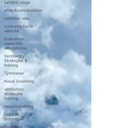
lumière rouge
photobiomodulation
cadence vélo
contraste force
vélocité
Evaluation
capacités
ventilatoires
Ventilarory
Strategies &
training
Tymewear
Nasal breathing
ventilatory
strategies
training
nasal breathing
boisson
isotonique
hydration