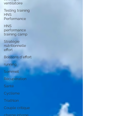
ventilatoire
Testing training
HNS
Performance
HNS
performance
training camp
Stratégie
nutritionnelle
effort
Boissons d'effort
running
Sommeil
Récupération
Santé
Cyclisme
Triathlon
Couple critique
charge interne