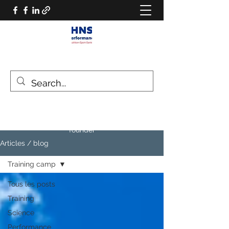
HNS PERFORMANCE
Performance scientist
Ventilatory Strategies & Training
founder
Articles / blog
Training camp
Tous les posts
Training
Science
Performance