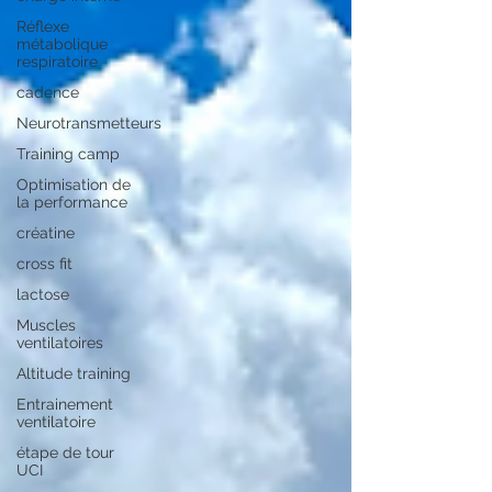
Réflexe
métabolique
respiratoire
cadence
Neurotransmetteurs
Training camp
Optimisation de
la performance
créatine
cross fit
lactose
Muscles
ventilatoires
Altitude training
Entrainement
ventilatoire
étape de tour
UCI