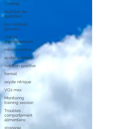
Training
Nutrition du
quotidien
les matières
grasses
charge
d'entrainement
micro-nutrition
acides aminés
nutrition sportive
format
oxyde nitrique
VO2 max
Monitoring
training session
Troubles
comportement
alimentaire
stratégie