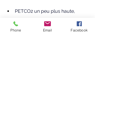
PETCO2 un peu plus haute,
FC variable selon l’arbitrage 
Phone
Email
Facebook
“respiration lente” vs “coût 
ventilatoire”.
En buccal
, on voit plus volontiers:
EqO2 plus haut (coût ventilatoire 
plus élevé pour un même VO2),
tendance à l’hypocapnie relative,
FC parfois plus basse (si 
hypocapnie et faible WOB) ou 
stable.