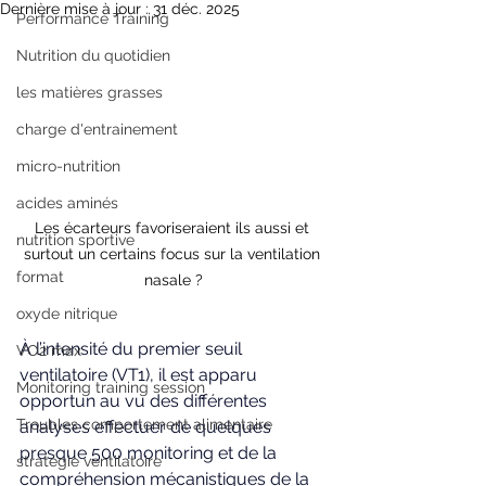
Dernière mise à jour :
31 déc. 2025
Performance Training
Nutrition du quotidien
les matières grasses
charge d'entrainement
micro-nutrition
acides aminés
Les écarteurs favoriseraient ils aussi et 
nutrition sportive
surtout un certains focus sur la ventilation 
format
nasale ?
oxyde nitrique
À l’intensité du premier seuil 
VO2 max
ventilatoire (VT1), il est apparu 
Monitoring training session
opportun au vu des différentes 
Troubles comportement alimentaire
analyses effectuer de quelques 
presque 500 monitoring et de la 
stratégie ventilatoire
compréhension mécanistiques de la 