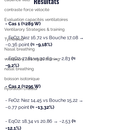
Résultats
contraste force vélocité
Evaluation capacités ventilatoires
- Cas 1 (≈289 W)
Ventilarory Strategies & training
- FeO2: Nez 16,72 vs Bouche 17,08 → 
Tymewear
−0,36 point 
(≈ −9,18%)
Nasal breathing
- EqO2: 27,81 vs 30,63 → −2,83 
(≈ 
ventilatory strategies training
−9,2%)
nasal breathing
boisson isotonique
- Cas 2 (≈295 W)
hydration chaleur
- FeO2: Nez 14,45 vs Bouche 15,22 → 
−0,77 point 
(≈ −13,32%)
- EqO2: 18,34 vs 20,86 → −2,53 
(≈ 
−12,1%)