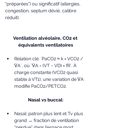
“préparées”) ou significatif (allergies, 
congestion, septum dévié, calibre 
réduit).
Ventilation alvéolaire, CO2 et 
équivalents ventilatoires
Relation clé: `PaCO2 ≈ k × VCO2 / 
V̇A`, où `V̇A = (VT − VD) × fR`. À 
charge constante (VCO2 quasi 
stable à VT1), une variation de V̇A 
modifie PaCO2/PETCO2.
Nasal vs buccal:
Nasal: patron plus lent et Tv plus 
grand → fraction de ventilation 
“perdue” dans l’espace mort 