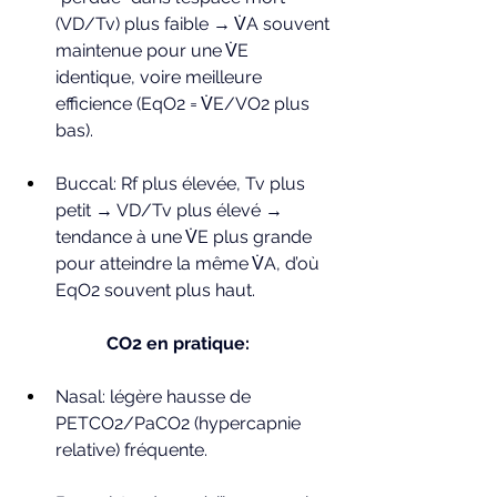
(VD/Tv) plus faible → V̇A souvent 
maintenue pour une V̇E 
identique, voire meilleure 
efficience (EqO2 = V̇E/VO2 plus 
bas).
Buccal: Rf plus élevée, Tv plus 
petit → VD/Tv plus élevé → 
tendance à une V̇E plus grande 
pour atteindre la même V̇A, d’où 
EqO2 souvent plus haut.
CO2 en pratique:
Nasal: légère hausse de 
PETCO2/PaCO2 (hypercapnie 
relative) fréquente.