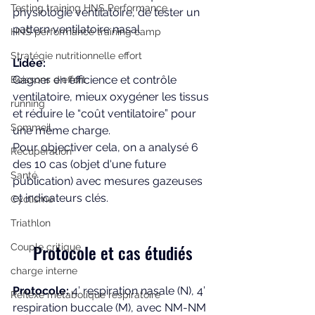
Testing training HNS Performance
physiologie ventilatoire, de tester un 
pattern ventilatoire nasal 
HNS performance training camp
Stratégie nutritionnelle effort
L’idée:
Gagner en efficience et contrôle 
Boissons d'effort
ventilatoire, mieux oxygéner les tissus 
running
et réduire le “coût ventilatoire” pour 
Sommeil
une même charge. 
Pour objectiver cela, on a analysé 6 
Récupération
des 10 cas (objet d'une future 
Santé
publication) avec mesures gazeuses 
et indicateurs clés.
Cyclisme
Triathlon
Protocole et cas étudiés
Couple critique
charge interne
Protocole: 
4’ respiration nasale (N), 4’ 
Réflexe métabolique respiratoire
respiration buccale (M), avec NM-NM 