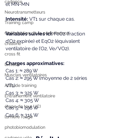
cadence
et MN-MN
Neurotransmetteurs
Intensité: 
VT1 sur chaque cas.
Training camp
Optimisation de la performance
Variables suivies ici:
 FeO2 (fraction 
d’O2 expirée) et EqO2 (équivalent 
créatine
ventilatoire de l’O2, Ve/VO2).
cross fit
Charges approximatives:
lactose
Cas 1: ≈ 289 W
Muscles ventilatoires
Cas 2: ≈ 295 W (moyenne de 2 séries 
VT1)
Altitude training
Cas 3: ≈ 325 W
Entrainement ventilatoire
Cas 4: ≈ 305 W
étape de tour UCI
Cas 5: ≈ 298 W
Cas 6: ≈ 315 W
lumière rouge
photobiomodulation
cadence vélo