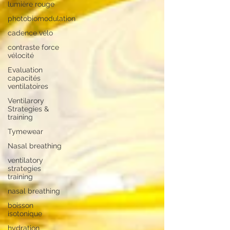
lumière rouge
photobiomodulation
cadence vélo
contraste force
vélocité
Evaluation
capacités
ventilatoires
Ventilarory
Strategies &
training
Tymewear
Nasal breathing
ventilatory
strategies
training
nasal breathing
boisson
isotonique
hydration