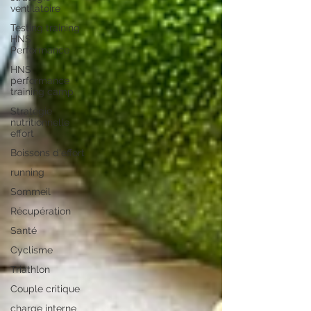
ventilatoire
Testing training
HNS
Performance
HNS
performance
training camp
Stratégie
nutritionnelle
effort
Boissons d'effort
running
Sommeil
Récupération
Santé
Cyclisme
Triathlon
Couple critique
charge interne