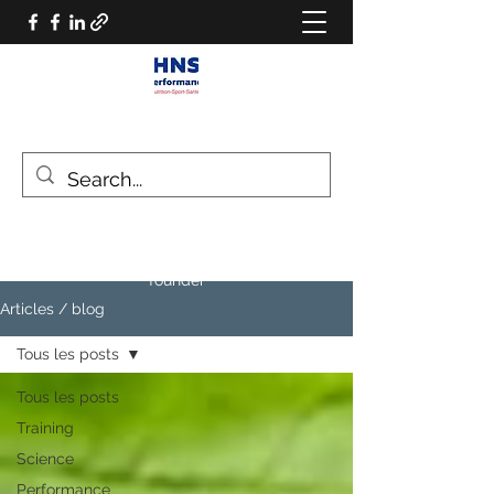
HNS PERFORMANCE
Performance scientist
Ventilatory Strategies & Training
founder
Articles / blog
Tous les posts
Tous les posts
Training
Science
Performance