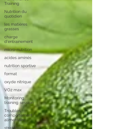
Training
Nutrition du
quotidien
les matières
grasses
charge
d'entrainement
micro-nutrition
acides aminés
nutrition sportive
format
oxyde nitrique
VO2 max
Monitoring
training session
Troubles
comportement
alimentaire
stratégie