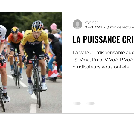
-nutrition
acides aminés
nutrition sportive
format
cyrilricci
7 oct. 2021
3 min de lecture
LA PUISSANCE CRI
 session
Troubles comportement alimentaire
stratégie ven
La valeur indispensable aux
15’ Vma, Pma, V Vo2, P Vo2
HNS performance training camp
Stratégie nutritionnelle e
d’indicateurs vous ont été...
ération
Santé
Cyclisme
Triathlon
Couple criti
cadence
Neurotransmetteurs