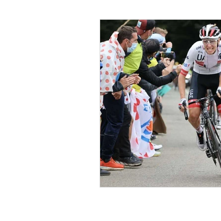
charge d'entrainement
micro
VO2 max
Monitoring training
Testing training HNS Performance
running
Sommeil
Récup
Réflexe métabolique respiratoire