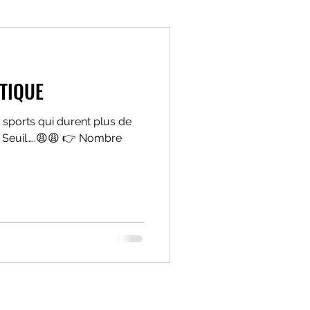
oxyde nitrique
TIQUE
tilatoire
 sports qui durent plus de
, Seuil…..😩😩 👉 Nombre
ffort
Boissons d'effort
que
charge interne