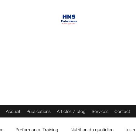
HNS PERFORMANCE
Performance scientist
Ventilatory Strategies & Training
founder
Accueil
Publications
Articles / blog
Services
Contact
ce
Performance Training
Nutrition du quotidien
les m