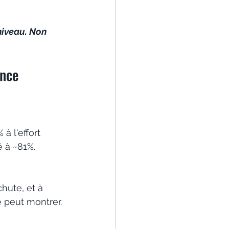
niveau. Non 
ance
à l'effort 
é à ~81%.
hute, et à 
 peut montrer.