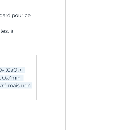
dard pour ce 
les, à 
₂ (CaO₂) : 
L O₂/min  
vré mais non 