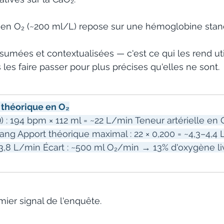
e en O₂ (~200 ml/L) repose sur une hémoglobine stan
sumées et contextualisées — c'est ce qui les rend uti
les faire passer pour plus précises qu'elles ne sont.
t théorique en O₂
) : 194 bpm × 112 ml = ~22 L/min Teneur artérielle en O
ng Apport théorique maximal : 22 × 0,200 = ~4,3–4,4 
,8 L/min Écart : ~500 ml O₂/min → 13% d'oxygène li
mier signal de l'enquête. 