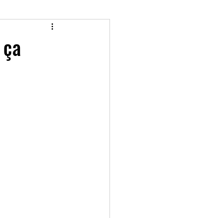
 aminés
 ça
aining session
ning HNS Performance
d'effort
running
itique
charge interne