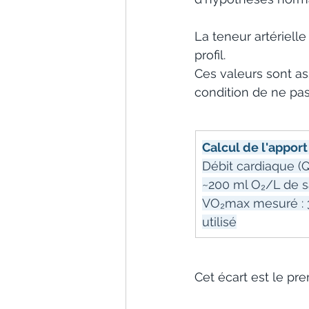
La teneur artériell
profil. 
Ces valeurs sont as
condition de ne pas 
Calcul de l'appor
Débit cardiaque (Q
~200 ml O₂/L de sa
VO₂max mesuré : 3
utilisé
Cet écart est le pre