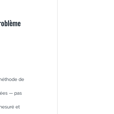
problème
 méthode de 
nées — pas 
mesuré et 