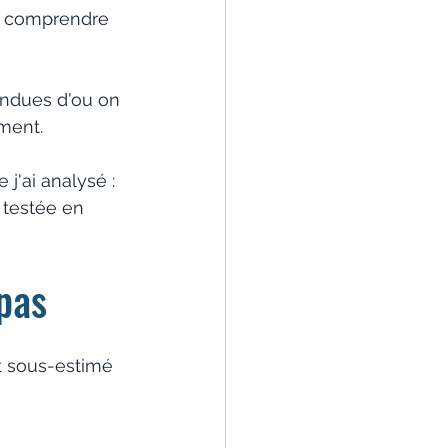
 à comprendre 
endues d'ou on 
ement.
j'ai analysé : 
 testée en 
 pas
t sous-estimé 