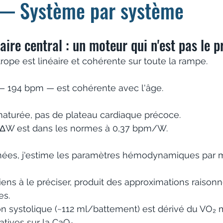
 — Système par système
aire central : un moteur qui n'est pas le 
ope est linéaire et cohérente sur toute la rampe. 
— 194 bpm — est cohérente avec l'âge. 
maturée, pas de plateau cardiaque précoce. 
/ΔW est dans les normes à 0,37 bpm/W.
nnées, j'estime les paramètres hémodynamiques par
iens à le préciser, produit des approximations raison
s. 
n systolique (~112 ml/battement) est dérivé du VO₂ 
ives sur la CaO₂. 