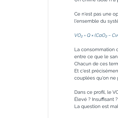
Ce n'est pas une op
l'ensemble du syst
VO₂ = Q × (CaO₂ − Cv
La consommation d'o
entre ce que le san
Chacun de ces term
Et c'est préciséme
couplées qu'on ne p
Dans ce profil, le 
Élevé ? Insuffisant ?
La question est mal