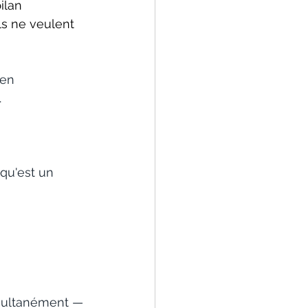
ilan 
ls ne veulent 
en 
.
qu'est un 
multanément — 