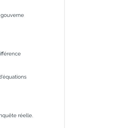
i gouverne 
ifférence 
d'équations 
nquête réelle.