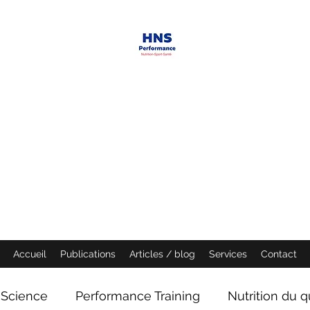
HNS PERFORMANCE
Performance scientist
Ventilatory Strategies & Training
founder
Accueil
Publications
Articles / blog
Services
Contact
Science
Performance Training
Nutrition du q