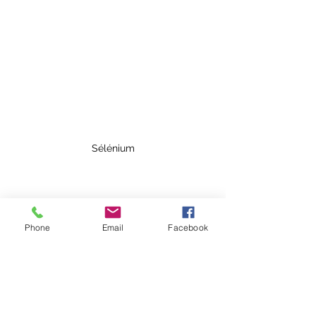
Sélénium
Conclusion:
Phone
Email
Facebook
Comme vous l’avez compris, 
l’alimentation joue un rôle 
prépondérant dans les apport de ces 
divers oligo-éléments