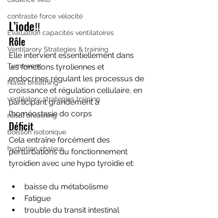
contraste force vélocité
L’iode‼️
Evaluation capacités ventilatoires
Rôle 
Ventilarory Strategies & training
Elle intervient essentiellement dans 
Tymewear
les fonctions tyroliennes et 
endocrines régulant les processus de 
Nasal breathing
croissance et régulation cellulaire, en 
ventilatory strategies training
participant grandement à 
l’homéostasie do corps 
nasal breathing
Déficit
boisson isotonique
Cela entraîne forcément des 
hydration chaleur
perturbations du fonctionnement 
tyroidien avec une hypo tyroïdie et:
baisse du métabolisme 
Fatigue
trouble du transit intestinal 