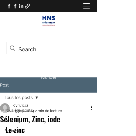
HNS PERFORMANCE
Performance scientist
Ventilatory Strategies & Training
founder
Post
Tous les posts
cyrilricci
Tous les posts
25 janv. 2024
2 min de lecture
Sélenium, Zinc, iode
Training
Le zinc
Science