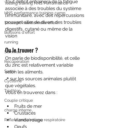
Tout déficit entraînera de la fatigue 
Testing training HNS Performance
associée à des troubles du système 
HNS performance training camp
l’immunitaire, avec des répercussions 
pouvant aller de divers des troubles 
Stratégie nutritionnelle effort
digestifs, cutané ou même de la 
Boissons d'effort
vision 
running
Ou le trouver ?
Sommeil
On parle de biodisponibilité, et celle 
Récupération
du zinc est relativement variable 
Santé
selon les aliments.
↗️ sur les sources animales plutôt 
Cyclisme
que végétales.
Triathlon
Vous en trouverez dans :
Couple critique
Fruits de mer
charge interne
Crustacés 
Viande rouge
Réflexe métabolique respiratoire
Oeufs 