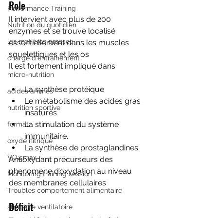
Role
Performance Training
Il intervient avec plus de 200 
Nutrition du quotidien
enzymes et se trouve localisé 
les matières grasses
essentiellement dans les muscles 
squelettiques et les os 
charge d'entrainement
Il est fortement impliqué dans
micro-nutrition
La synthèse protéique
acides aminés
Le métabolisme des acides gras 
nutrition sportive
insaturés
La stimulation du système 
format
immunitaire.
oxyde nitrique
La synthèse de prostaglandines 
VO2 max
Antioxydant précurseurs des 
phenomene d’oxydation au niveau 
Monitoring training session
des membranes cellulaires
Troubles comportement alimentaire
Déficit
stratégie ventilatoire