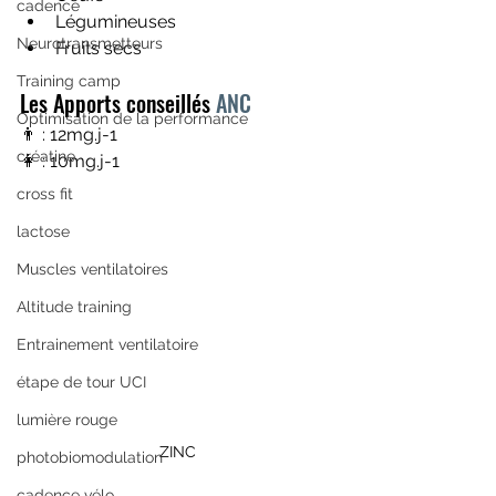
cadence
Légumineuses 
Neurotransmetteurs
Fruits secs 
Training camp
Les Apports conseillés 
ANC
Optimisation de la performance
👨 : 12mg.j-1
créatine
👩 : 10mg.j-1
cross fit
lactose
Muscles ventilatoires
Altitude training
Entrainement ventilatoire
étape de tour UCI
lumière rouge
ZINC
photobiomodulation
cadence vélo