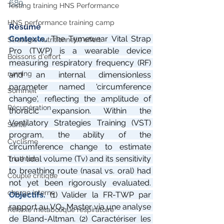
689
Testing training HNS Performance
HNS performance training camp
Résumé
Contexte. 
The Tymewear Vital Strap 
Stratégie nutritionnelle effort
Pro (TWP) is a wearable device 
Boissons d'effort
measuring respiratory frequency (RF) 
running
and an internal dimensionless 
parameter named 'circumference 
Sommeil
change', reflecting the amplitude of 
Récupération
thoracic expansion. Within the 
Ventilatory Strategies Training (VST) 
Santé
program, the ability of the 
Cyclisme
circumference change to estimate 
true tidal volume (Tv) and its sensitivity 
Triathlon
to breathing route (nasal vs. oral) had 
Couple critique
not yet been rigorously evaluated.
charge interne
Objectifs. 
(1) Valider la FR-TWP par 
rapport au VO₂ Master via une analyse 
Réflexe métabolique respiratoire
de Bland-Altman. (2) Caractériser les 