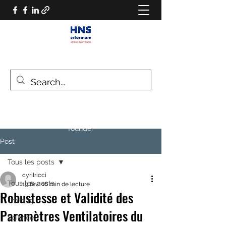
HNS PERFORMANCE
Performance scientist
Ventilatory Strategies & Training
founder
Post
Tous les posts
cyrilricci
Tous les posts
19 févr.
18 min de lecture
Robustesse et Validité des
Training
Paramètres Ventilatoires du
Science