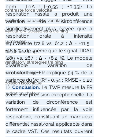
bpm ; LoA : [−0,55 ; +0,35]). La 
contraste force vélocité
respiration nasale a produit une 
Evaluation capacités ventilatoires
variation de circonférence 
significativement plus élevée que la 
Ventilarory Strategies & training
respiration orale à intensité 
Tymewear
équivalente (72,8 vs. 61,2 ; Δ = +11,5 ; 
+18,8 %), de même que le signal TIDAL 
Nasal breathing
(289 vs. 267 ; Δ = +8,2 %). Le modèle 
ventilatory strategies training
bivariable variation de 
circonférence+FR explique 54 % de la 
nasal breathing
variance du Vc (R² = 0,54 ; RMSE = 0,20 
boisson isotonique
L).
 Conclusion. 
Le TWP mesure la FR 
hydration chaleur
avec une précision exceptionnelle. La 
variation de circonférence est 
fortement influencée par la voie 
respiratoire, constituant un marqueur 
différentiel nasal/oral applicable dans 
le cadre VST. Ces résultats ouvrent 