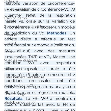
cadence
relations variation de circonférence-
FR et variation de circonférence-Vc. (3) 
Neurotransmetteurs
Quantifier l'effet de la respiration 
Training camp
nasale vs. orale sur la variation de 
Optimisation de la performance
circonférence. (4) Proposer un modèle 
de prédiction du Vc.
 Méthodes. 
Un 
créatine
athlète d'élite a effectué un test 
cross fit
incrémental sur ergocycle (calibration, 
SV2, all-out) avec des mesures 
lactose
simultanées TWP et VO₂ Master. Une 
Muscles ventilatoires
condition SV1 avec respiration 
purement nasale et orale a été 
Altitude training
comparée. 16 paires de mesures et 2 
Entrainement ventilatoire
conditions oro-nasales ont été 
étape de tour UCI
analysées par régressions, analyse de 
Bland-Altman et régression multiple.
lumière rouge
Résultats. 
La FR-TWP a montré un 
photobiomodulation
accord quasi-parfait avec la FR de 
référence (r = 0,9996 ; biais = −0,10 
cadence vélo