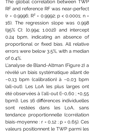
The global correlation between TWP 
RF and reference RF was near-perfect 
(r = 0.9996; R² = 0.9992; p < 0.0001; n = 
16). The regression slope was 0.998 
(95% CI: [0.994; 1.002]) and intercept 
0.24 bpm, indicating an absence of 
proportional or fixed bias. All relative 
errors were below 3.5%, with a median 
of 0.4%.
L'analyse de Bland-Altman (Figure 2) a 
révélé un biais systématique allant de 
−0,13 bpm (calibration) à −0,03 bpm 
(all-out). Les LoA les plus larges ont 
été observées à l'all-out ([−0,60 ; +0,55 
bpm]). Les 16 différences individuelles 
sont restées dans les LoA, sans 
tendance proportionnelle (corrélation 
biais-moyenne : r = 0,12 ; p = 0,65). Ces 
valeurs positionnent le TWP parmi les 