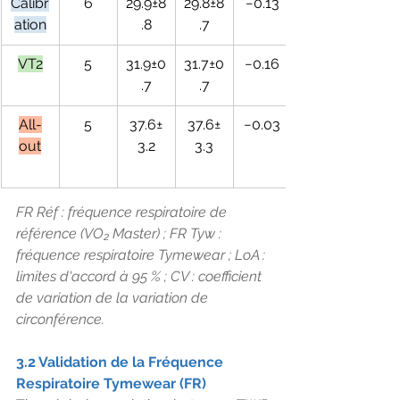
Calibr
6
29.9±8
29.8±8
−0.13
ation
.8
.7
VT2
5
31.9±0
31.7±0
−0.16
.7
.7
All-
5
37.6±
37.6±
−0.03
out
3.2
3.3
FR Réf : fréquence respiratoire de 
référence (VO₂ Master) ; FR Tyw : 
fréquence respiratoire Tymewear ; LoA : 
limites d'accord à 95 % ; CV : coefficient 
de variation de la variation de 
circonférence.
3.2 Validation de la Fréquence 
Respiratoire Tymewear (FR)