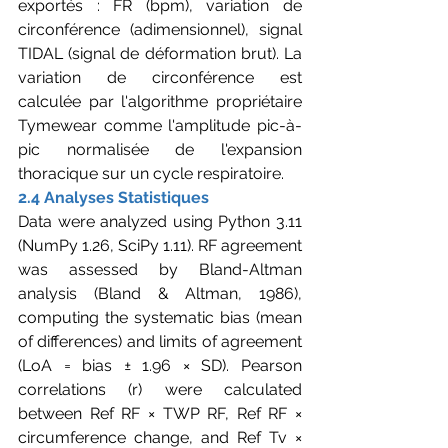
exportés : FR (bpm), variation de 
circonférence (adimensionnel), signal 
TIDAL (signal de déformation brut). La 
variation de circonférence est 
calculée par l'algorithme propriétaire 
Tymewear comme l'amplitude pic-à-
pic normalisée de l'expansion 
thoracique sur un cycle respiratoire.
2.4 Analyses Statistiques
Data were analyzed using Python 3.11 
(NumPy 1.26, SciPy 1.11). RF agreement 
was assessed by Bland-Altman 
analysis (Bland & Altman, 1986), 
computing the systematic bias (mean 
of differences) and limits of agreement 
(LoA = bias ± 1.96 × SD). Pearson 
correlations (r) were calculated 
between Ref RF × TWP RF, Ref RF × 
circumference change, and Ref Tv × 