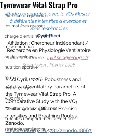
Tymewear Vital Strap Pro
Performance Training
Étude comparative avec le VO₂ Master 
Nutrition du quotidien
à différentes intensités d'exercice et 
les matières grasses
voies respiratoires
Cyril Ricci
charge d'entrainement
Affiliation : Chercheur Indépendant / 
micro-nutrition
Recherche en Physiologie Ventilatoire
acides aminés
Correspondance : 
cyril.ricci@orange.fr
Soumission : Février 2026
nutrition sportive
format
Ricci Cyril. (2026). Robustness and 
Validity of Ventilatory Parameters of 
oxyde nitrique
the Tymewear Vital Strap Pro: A 
VO2 max
Comparative Study with the VO₂ 
Master across Different Exercise 
Monitoring training session
Intensities and Breathing Routes. 
Troubles comportement alimentaire
Zenodo. 
stratégie ventilatoire
https://doi.org/10.5281/zenodo.18667