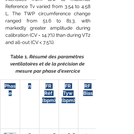
Reference Tv varied from 3.54 to 4.58 
L. The TWP circumference change 
ranged from 51.6 to 81.3, with 
markedly greater amplitude during 
calibration (CV = 14.7%) than during VT2 
and all-out (CV < 7.5%).
Table 1. 
Résumé des paramètres 
ventilatoires et de la précision de 
mesure par phase d'exercice
Phas
n
FR 
FR 
RF 
e
Réf 
Tyw 
Bias
(bpm)
(bpm)