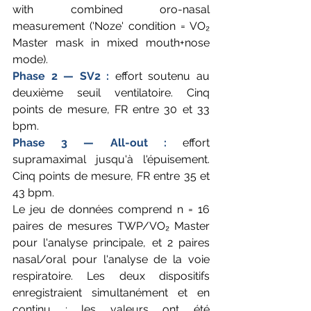
with combined oro-nasal 
measurement ('Noze' condition = VO₂ 
Master mask in mixed mouth+nose 
mode).
Phase 2 — SV2 : 
effort soutenu au 
deuxième seuil ventilatoire. Cinq 
points de mesure, FR entre 30 et 33 
bpm.
Phase 3 — All-out : 
effort 
supramaximal jusqu'à l'épuisement. 
Cinq points de mesure, FR entre 35 et 
43 bpm.
Le jeu de données comprend n = 16 
paires de mesures TWP/VO₂ Master 
pour l'analyse principale, et 2 paires 
nasal/oral pour l'analyse de la voie 
respiratoire. Les deux dispositifs 
enregistraient simultanément et en 
continu ; les valeurs ont été 