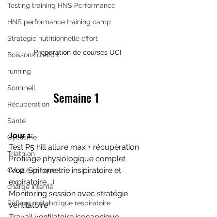
Testing training HNS Performance
HNS performance training camp
Stratégie nutritionnelle effort
Préparation de courses UCI
Boissons d'effort
running
Sommeil
Semaine 1 
Récupération
Santé
Jour 1:
Cyclisme
Test P5 hill allure max + récupération
Triathlon
Profilage physiologique complet 
(Vo2, Spirometrie insipiratoire et 
Couple critique
expiratoire....)
charge interne
Monitoring session avec stratégie 
Réflexe métabolique respiratoire
ventilatoire
Travail ventilatoire isocapnique