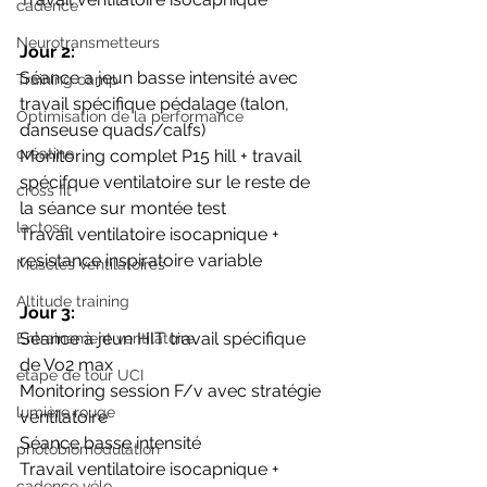
cadence
Neurotransmetteurs
Jour 2:
Séance a jeun basse intensité avec 
Training camp
travail spécifique pédalage (talon, 
Optimisation de la performance
danseuse quads/calfs)
créatine
Monitoring complet P15 hill + travail 
spécifque ventilatoire sur le reste de 
cross fit
la séance sur montée test 
lactose
Travail ventilatoire isocapnique + 
resistance inspiratoire variable
Muscles ventilatoires
Altitude training
Jour 3:
Séance à jeun HIT travail spécifique 
Entrainement ventilatoire
de Vo2 max
étape de tour UCI
Monitoring session F/v avec stratégie 
lumière rouge
ventilatoire
Séance basse intensité 
photobiomodulation
Travail ventilatoire isocapnique + 
cadence vélo