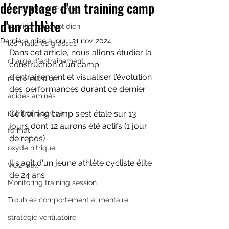
décryptage d'un training camp
Performance Training
d'un athlète
Nutrition du quotidien
Dernière mise à jour :
21 nov. 2024
les matières grasses
Dans cet article, nous allons étudier la 
charge d'entrainement
construction d'un camp 
d'entrainement et visualiser l'évolution 
micro-nutrition
des performances durant ce dernier
acides aminés
nutrition sportive
Ce training camp s'est étalé sur 13 
jours dont 12 aurons été actifs (1 jour 
format
de repos)
oxyde nitrique
Il s'agit d'un jeune athlète cycliste élite 
VO2 max
de 24 ans 
Monitoring training session
Troubles comportement alimentaire
stratégie ventilatoire