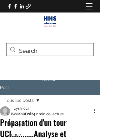
HNS PERFORMANCE
Performance scientist
Ventilatory Strategies & Training
founder
Post
Tous les posts
cyrilricci
Tous les posts
22 août 2024
2 min de lecture
Préparation d'un tour
Training
UCI............Analyse et
Science