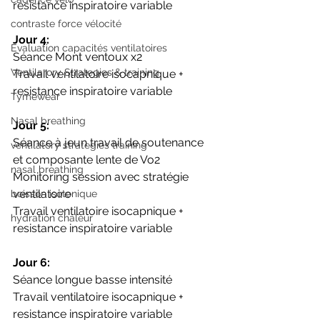
resistance inspiratoire variable
contraste force vélocité
Jour 4:
Evaluation capacités ventilatoires
Séance Mont ventoux x2
Ventilarory Strategies & training
Travail ventilatoire isocapnique + 
resistance inspiratoire variable
Tymewear
Nasal breathing
Jour 5:
Séance à jeun travail de soutenance 
ventilatory strategies training
et composante lente de Vo2
nasal breathing
Monitoring session avec stratégie 
ventilatoire
boisson isotonique
Travail ventilatoire isocapnique + 
hydration chaleur
resistance inspiratoire variable
Jour 6:
Séance longue basse intensité 
Travail ventilatoire isocapnique + 
resistance inspiratoire variable