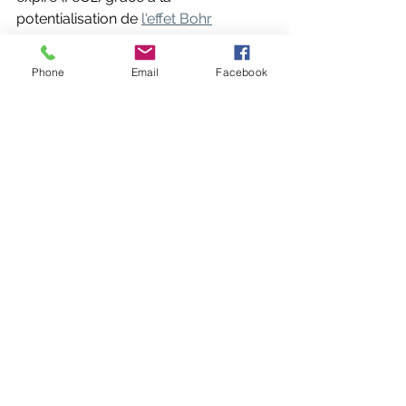
potentialisation de 
l'effet Bohr
Phone
Email
Facebook
Fraction d'oxygène de l'air 
expiré (FeO2)
Voir ci dessus
16,84 vs 16,75 soit une 
amélioration 
de l'extraction de 5,9%
La fréquence cardiaque (Hr)
181 vs 184 Bpm montée Post, nous 
avons + 3bpm
Cependant cet écart n'étant pas 
significatif pour une quelconque 
interprétation car 
la puissance mécanique développée 