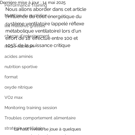
Dernière mise à jour :
14 mai 2025
Performance Training
Nous allons aborder dans cet article 
Nutrition du quotidien
l'influence du cout énergétique du 
système ventilatoire (appelé réflexe 
les matières grasses
métabolique ventilatoire) lors d'un 
charge d'entrainement
effort de 18' effectué entre 100 et 
105% de la puissance critique 
micro-nutrition
acides aminés
nutrition sportive
format
oxyde nitrique
VO2 max
Monitoring training session
Troubles comportement alimentaire
stratégie ventilatoire
Le haut niveau se joue à quelques 