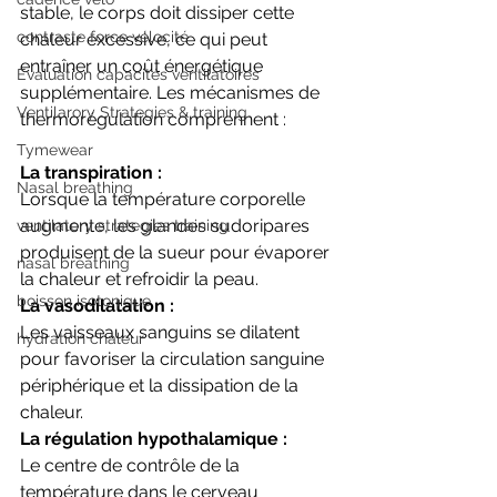
stable, le corps doit dissiper cette 
contraste force vélocité
chaleur excessive, ce qui peut 
entraîner un coût énergétique 
Evaluation capacités ventilatoires
supplémentaire. Les mécanismes de 
Ventilarory Strategies & training
thermorégulation comprennent :
Tymewear
La transpiration : 
Nasal breathing
Lorsque la température corporelle 
augmente, les glandes sudoripares 
ventilatory strategies training
produisent de la sueur pour évaporer 
nasal breathing
la chaleur et refroidir la peau.
boisson isotonique
La vasodilatation : 
Les vaisseaux sanguins se dilatent 
hydration chaleur
pour favoriser la circulation sanguine 
périphérique et la dissipation de la 
chaleur.
La régulation hypothalamique : 
Le centre de contrôle de la 
température dans le cerveau 