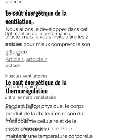
cadence
Le coût énergétique de la 
Neurotransmetteurs
ventilation 
Training camp
Nous allons le developper dans cet 
Optimisation de la performance
article, mais je vous invite à lire les 2 
articles pour mieux comprendre son 
créatine
affluence
cross fit
Article 1
, 
artcicle 2
lactose
Muscles ventilatoires
Le coût énergétique de la 
Altitude training
thermorégulation
Entrainement ventilatoire
Pendant l'effort physique, le corps 
étape de tour UCI
produit de la chaleur en raison du 
lumière rouge
métabolisme cellulaire et de la 
contraction musculaire. Pour 
photobiomodulation
maintenir une température corporelle 
cadence vélo