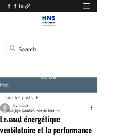
HNS PERFORMANCE
Performance scientist
Ventilatory Strategies & Training
founder
Post
Tous les posts
cyrilricci
Tous les posts
31 juil. 2024
6 min de lecture
Le cout énergétique
Training
ventilatoire et la performance
Science