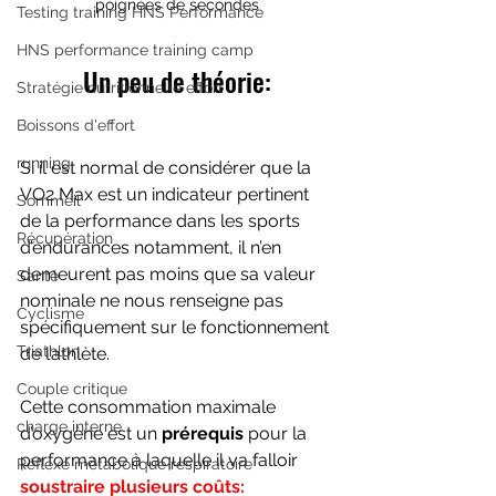
poignées de secondes
Testing training HNS Performance
HNS performance training camp
Un peu de théorie:
Stratégie nutritionnelle effort
Boissons d'effort
running
Si il est normal de considérer que la 
VO2 Max est un indicateur pertinent 
Sommeil
de la performance dans les sports 
Récupération
d’endurances notamment, il n’en 
demeurent pas moins que sa valeur 
Santé
nominale ne nous renseigne pas 
Cyclisme
spécifiquement sur le fonctionnement 
Triathlon
de l’athlète.
Couple critique
Cette consommation maximale 
charge interne
d’oxygène est un 
prérequis
 pour la 
performance à laquelle il va falloir
Réflexe métabolique respiratoire
soustraire plusieurs coûts: