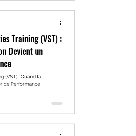
entilatoires discriminants
e ventilatoire, les
 respiratoire, et la
tion diaphragme-cage
ies Training (VST) :
on Devient un
ance
ing (VST) : Quand la
ier de Performance