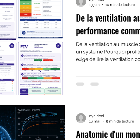
13 juin
10 min de lecture
De la ventilation au
performance comm
De la ventilation au muscle
un système Pourquoi profiler un coureur WorldTour
exige de lire la ventilatio
d'indices recoupés — et où l
une mesure pour devenir u
cyrilricci
16 mai
5 min de lecture
Anatomie d'un mon