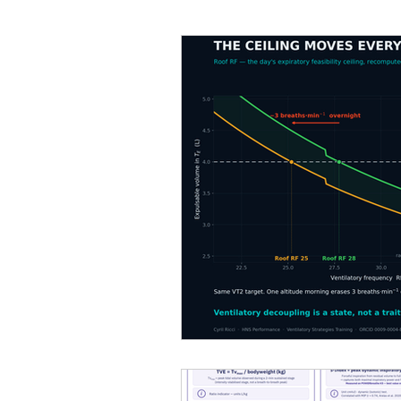
charge d'entrainement
micro
VO2 max
Monitoring training
Testing training HNS Performance
running
Sommeil
Récup
Réflexe métabolique respiratoire