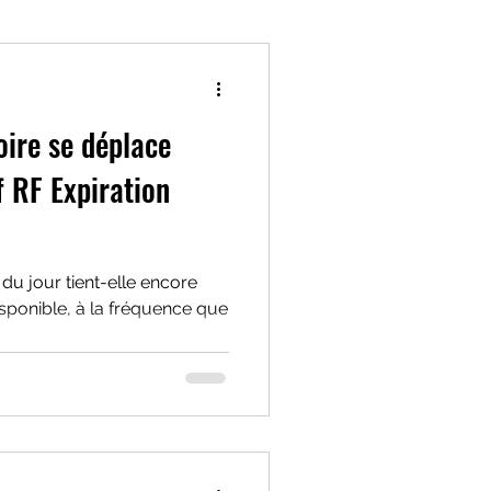
oxyde nitrique
oire se déplace
tilatoire
 RF Expiration
ffort
Boissons d'effort
du jour tient-elle encore
isponible, à la fréquence que
que
charge interne