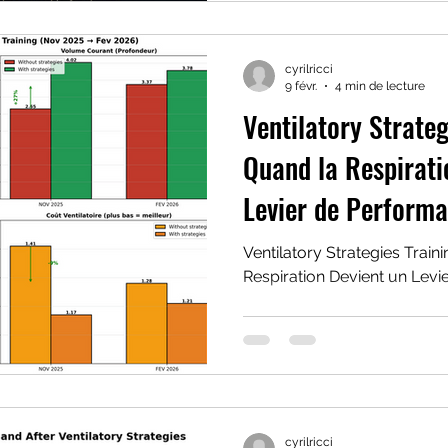
La graduation des muscles v
selon le domaine de fréquenc
mécanismes de l'effet rebond
cyrilricci
mécanique de la co-activa
9 févr.
4 min de lecture
thoracique.
Ventilatory Strateg
Quand la Respirati
Levier de Perform
Ventilatory Strategies Train
Respiration Devient un Lev
cyrilricci