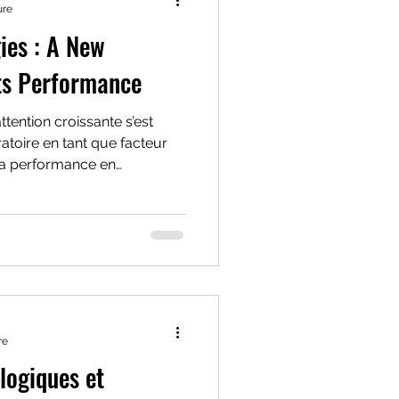
ure
ies : A New
ts Performance
tention croissante s’est
atoire en tant que facteur
 la performance en
re
logiques et