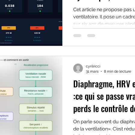
HNS, un cadre d'in
Cet article ne propose pas u
ventilatoire. Il pose un cadr
driver de performa
sur six ans de mesures répé
WorldTour et ProTeam au pr
suivi VST longitudinal, plus
monitorings par an.
cyrilricci
31 mars
8 min de lecture
Diaphragme, HRV e
:ce qui se passe v
perds le contrôle d
On parle souvent du diap
de la ventilation». C’est réducteur. Le diaphragme est à