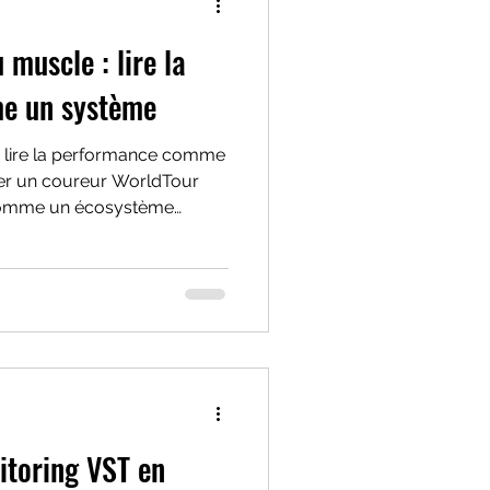
 muscle : lire la
e un système
 : lire la performance comme
n comme un écosystème
e diagnostic cesse d'être
n raisonnement.
itoring VST en