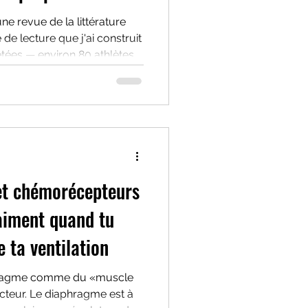
terprétation du
ne revue de la littérature
e de lecture que j'ai construit
nce "oublié"
tées — environ 80 athlètes
ofilage, une vingtaine en
ieurs centaines de
t chémorécepteurs
raiment quand tu
e ta ventilation
hragme comme du «muscle