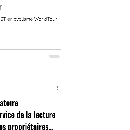
r
VST en cyclisme WorldTour
latoire
rvice de la lecture
es propriétaires