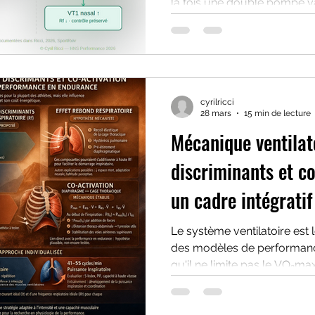
la fois une double pompe v
système nerveux autonome v
respiratoire — et un stabilis
rôle postural est indissociab
Dans cet article on se conc
dimensions, mais la troisiè
cyrilricci
28 mars
15 min de lecture
Mécanique ventilat
discriminants et co
un cadre intégratif
performance en en
Le système ventilatoire es
des modèles de performanc
qu'il ne limite pas le VO₂m
normoxiques. Cette revue narrative propose un cadre
intégratif articulant trois 