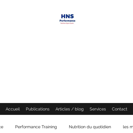
HNS PERFORMANCE
Performance scientist
Ventilatory Strategies & Training
founder
Accueil
Publications
Articles / blog
Services
Contact
ce
Performance Training
Nutrition du quotidien
les m