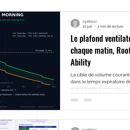
-nutrition
acides aminés
nutrition sportive
format
cyrilricci
22 juil.
2 min de lecture
Le plafond ventilat
 session
Troubles comportement alimentaire
stratégie ven
chaque matin, Roof
Ability
HNS performance training camp
Stratégie nutritionnelle e
La cible de volume courant 
dans le temps expiratoire d
ération
Santé
Cyclisme
Triathlon
Couple criti
je m'apprête à prescrire
cadence
Neurotransmetteurs
cyrilricci